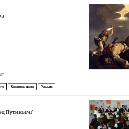
фа
487
тия
Военное дело
Россия
ред Путиным?