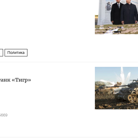
а
Политика
анк «Тигр»
5669