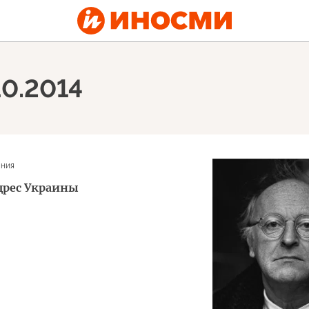
10.2014
ания
дрес Украины