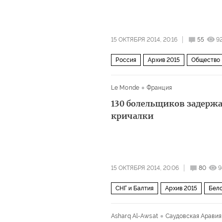
15 ОКТЯБРЯ 2014, 20:16
55
9
Россия
Архив 2015
Общество
Le Monde
Франция
130 болельщиков задерж
кричалки
15 ОКТЯБРЯ 2014, 20:06
80
9
СНГ и Балтия
Архив 2015
Бел
Asharq Al-Awsat
Саудовская Аравия