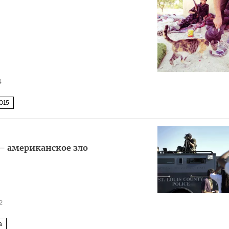
4
015
 американское зло
2
а