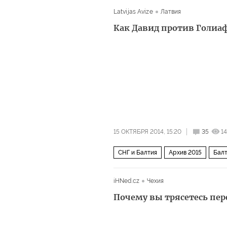
Latvijas Avize
Латвия
Как Давид против Голиа
15 ОКТЯБРЯ 2014, 15:20
35
1
СНГ и Балтия
Архив 2015
Бал
iHNed.cz
Чехия
Почему вы трясетесь пе