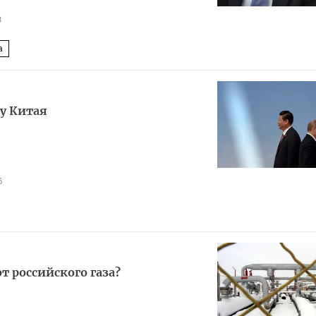
3
а
у Китая
6
т российского газа?