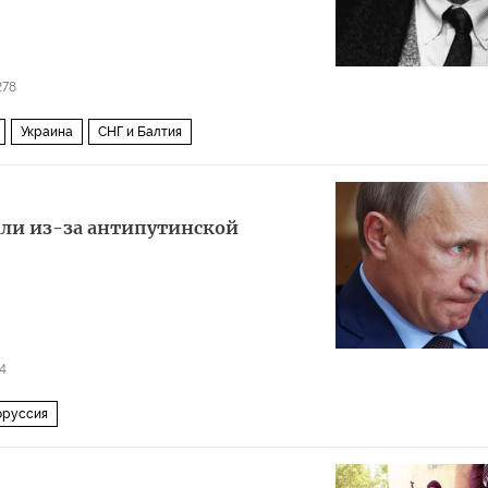
278
Украина
СНГ и Балтия
али из-за антипутинской
4
оруссия