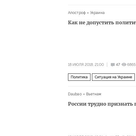
русские
Апостроф
Украина
Как не допустить полит
18 ИЮЛЯ 2018, 21:00
47
6865
Политика
Ситуация на Украине
Владимир Путин
Чемпионат мира
Daubao
Вьетнам
гибридные войны
России трудно признать 