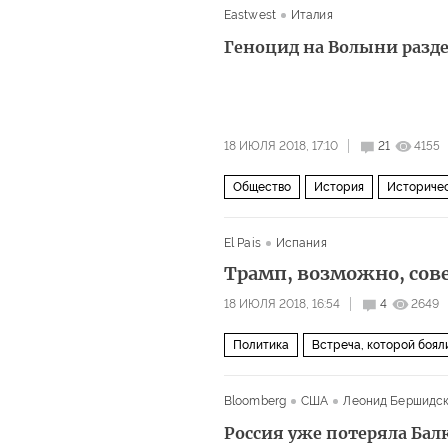
Eastwest
Италия
Геноцид на Волыни разд
18 ИЮЛЯ 2018, 17:10
21
4155
Общество
История
Историчес
Петр Порошенко
Анджей Дуда
El Pais
Испания
Украинская повстанческая армия (У
Трамп, возможно, со
история
геноцид
справедлив
18 ИЮЛЯ 2018, 16:54
4
2649
Политика
Встреча, которой боял
Дональд Трамп
Тереза Мэй
Р
Bloomberg
США
Леонид Бершидс
торговая война
Россия уже потеряла Ба