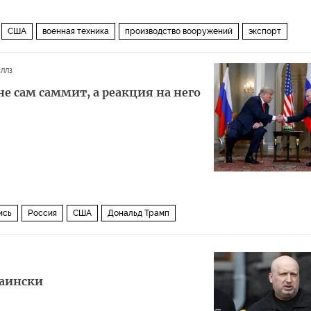
США
военная техника
производство вооружений
экспорт
силы
ллз
е сам саммит, а реакция на него
ись
Россия
США
Дональд Трамп
раински