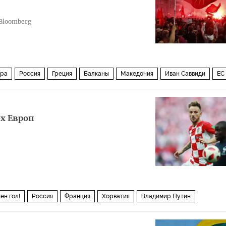
Bloomberg
тра
Россия
Греция
Балканы
Македония
Иван Саввиди
ЕС
х Европ
ен гол!
Россия
Франция
Хорватия
Владимир Путин
н
Колинда Грабар-Китарович