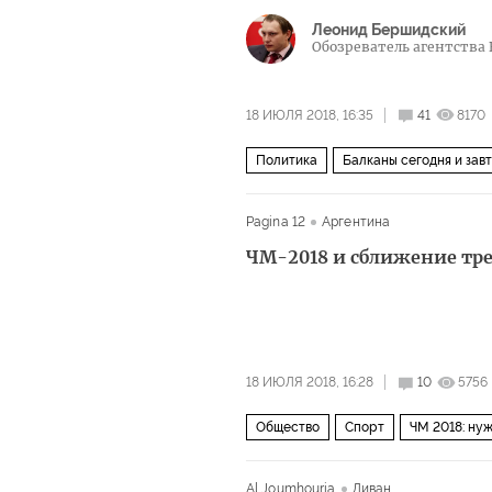
Леонид Бершидский
Обозреватель агентства 
18 ИЮЛЯ 2018, 16:35
41
8170
Политика
Балканы сегодня и зав
ООН
НАТО
Pagina 12
Аргентина
ЧМ-2018 и сближение тре
18 ИЮЛЯ 2018, 16:28
10
5756
Общество
Спорт
ЧМ 2018: нуж
Марин Ле Пен
Эммануэль Макро
Al Joumhouria
Ливан