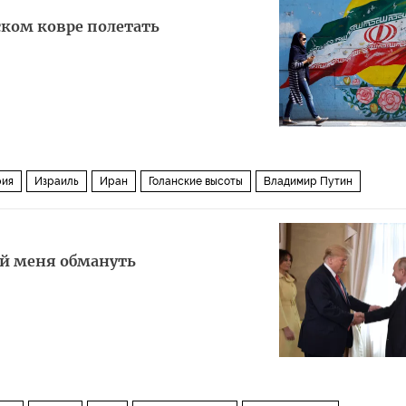
а (ЧМ-2018, ЧМ-2018 по футболу)
футбол
ском ковре полетать
рия
Израиль
Иран
Голанские высоты
Владимир Путин
Велаяти
Хизбалла
ай меня обмануть