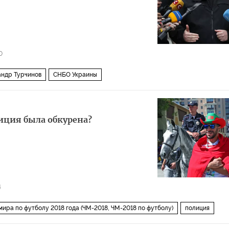
0
андр Турчинов
СНБО Украины
иция была обкурена?
4
мира по футболу 2018 года (ЧМ-2018, ЧМ-2018 по футболу)
полиция
на
Сатира и юмор