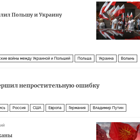
елил Польшу и Украину
кие войны между Украиной и Польшей
Польша
Украина
Волынь
Виктор Янукович
Виктор Ющенко
Степан Бандера
ПА)
Вторая мировая война
Волынская резня
Версальский договор
вершил непростительную ошибку
ость
ись
Россия
США
Европа
Германия
Владимир Путин
оберт Мюллер
ЕС
НАТО
встреча между Путиным и Трампом
кий
лканы