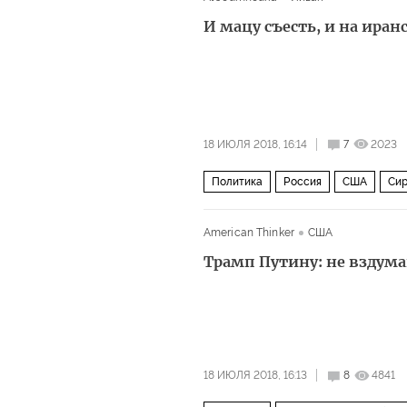
Чемпионат мира по футболу 2018 год
И мацу съесть, и на иран
18 ИЮЛЯ 2018, 16:14
7
2023
Политика
Россия
США
Си
Биньямин Нетаньяху
Али Акбар 
American Thinker
США
Трамп Путину: не вздум
18 ИЮЛЯ 2018, 16:13
8
4841