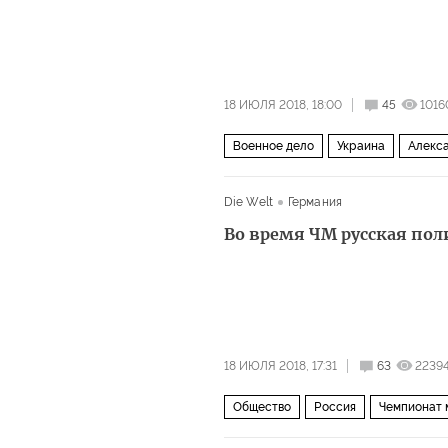
18 ИЮЛЯ 2018, 18:00
45
1016
Военное дело
Украина
Алекс
Die Welt
Германия
Во время ЧМ русская пол
18 ИЮЛЯ 2018, 17:31
63
2239
Общество
Россия
Чемпионат 
наркотики
алкоголь
марихуа