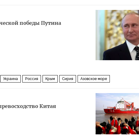
ической победы Путина
Украина
Россия
Крым
Сирия
Азовское море
 по футболу 2018 года (ЧМ-2018, ЧМ-2018 по футболу)
выборы
превосходство Китая