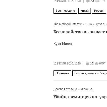
18 ИЮЛЯ 2018, 19:01
63
9114
Военное дело
Китай
Россия
внешняя торговля
вооруженные 
The National Interest
США
Курт Ми
Беспокойство вызывает н
Курт Миллз
18 ИЮЛЯ 2018, 18:19
10
8757
Политика
Встреча, которой боял
Деловая столица
Украина
Убийца эсминцев по-ук