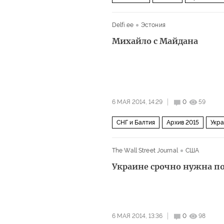
Delfi.ee
Эстония
Михайло с Майдана
6 МАЯ 2014, 14:29
0
59
СНГ и Балтия
Архив 2015
Укр
The Wall Street Journal
США
Украине срочно нужна 
6 МАЯ 2014, 13:36
0
98