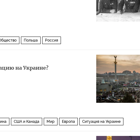
Общество
Польша
Россия
ацию на Украине?
аина
США и Канада
Мир
Европа
Ситуация на Украине