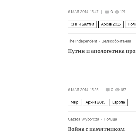
6 МАЯ 2014, 15:47
0
121
СНГ и Балтия
Архив 2015
Пол
The Independent
Великобритания
Путин и апологетика пр
6 МАЯ 2014, 15:25
0
187
Мир
Архив 2015
Европа
Gazeta Wyborcza
Польша
Война с памятником