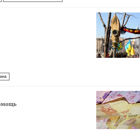
аина
помощь