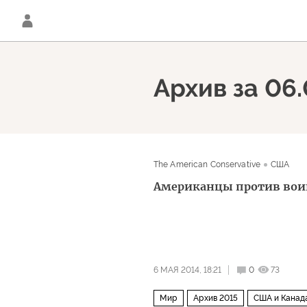
Архив за 06
The American Conservative
США
Американцы против вои
6 МАЯ 2014, 18:21
0
73
Мир
Архив 2015
США и Канад