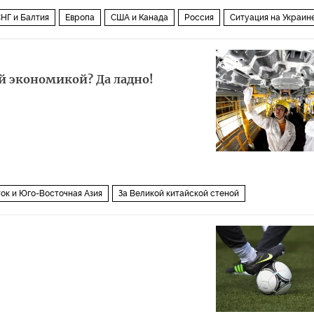
НГ и Балтия
Европа
США и Канада
Россия
Ситуация на Украин
й экономикой? Да ладно!
ок и Юго-Восточная Азия
За Великой китайской стеной