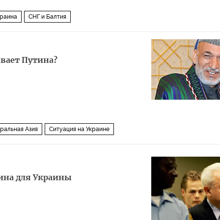
краина
СНГ и Балтия
вает Путина?
ральная Азия
Ситуация на Украине
ина для Украины