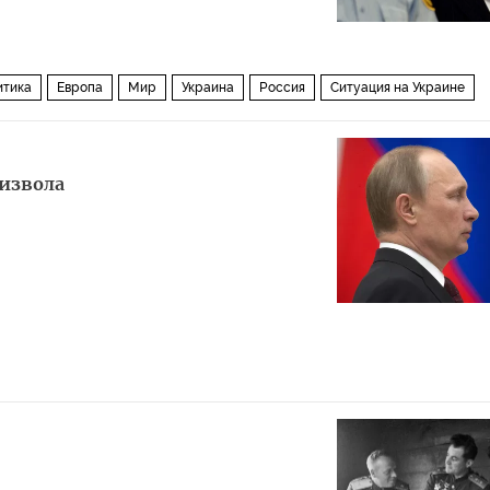
итика
Европа
Мир
Украина
Россия
Ситуация на Украине
оизвола