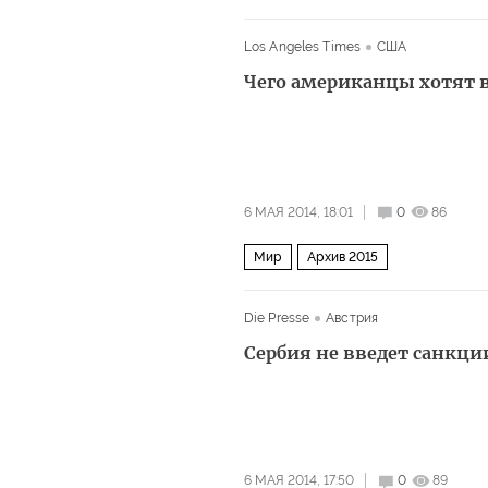
Los Angeles Times
США
Чего американцы хотят 
6 МАЯ 2014, 18:01
0
86
Мир
Архив 2015
Die Presse
Австрия
Сербия не введет санкци
6 МАЯ 2014, 17:50
0
89