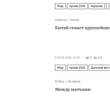
Мир
Архив 2015
Украина
С
Вопросы экономики
Синьхуа
Китай
Китай станет крупнейше
6 МАЯ 2014, 13:30
0
241
Мир
Архив 2015
Дальний вост
El Pais
Испания
Между матчами