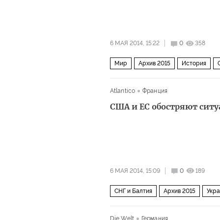
6 МАЯ 2014, 15:22
0
358
Мир
Архив 2015
История
Atlantico
Франция
США и ЕС обостряют ситу
6 МАЯ 2014, 15:09
0
189
СНГ и Балтия
Архив 2015
Укр
Die Welt
Германия