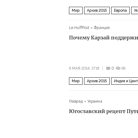
Мир
Архив 2015
Европа
У
Le HuffPost
Франция
Почему Карзай поддержи
6 МАЯ 2014, 17:18
0
95
Мир
Архив 2015
Индия и Цент
Главред
Украина
Югославский рецепт Пут