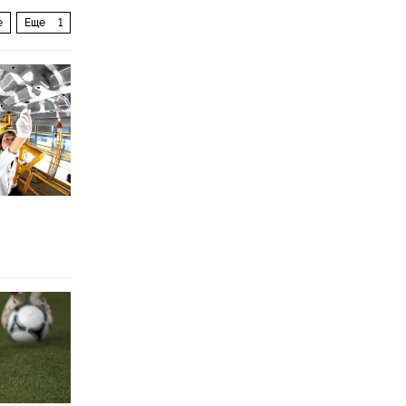
е
Еще
1