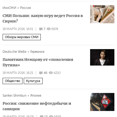
ИноСМИ
Россия
СМИ Польши: какую игру ведет Россия в
Сирии?
18 МАРТА 2016, 16:51
7
6974
Обзоры мировых СМИ
Deutsche Welle
Германия
Памятник Немцову от «поколения
Путина»
18 МАРТА 2016, 16:21
46
4210
Общество
Культура
Sankei Shimbun
Япония
Россия: снижение нефтедобычи и
санкции
18 МАРТА 2016, 16:05
13
5826