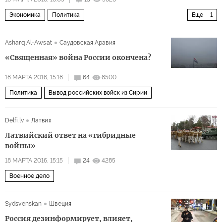
Экономика
Политика
Еще
1
Что происходит с ценами на нефть?
Asharq Al-Awsat
Саудовская Аравия
«Священная» война России окончена?
18 МАРТА 2016, 15:18
64
8500
Политика
Вывод российских войск из Сирии
Delfi.lv
Латвия
Латвийский ответ на «гибридные
войны»
18 МАРТА 2016, 15:15
24
4285
Военное дело
Sydsvenskan
Швеция
Россия дезинформирует, влияет,