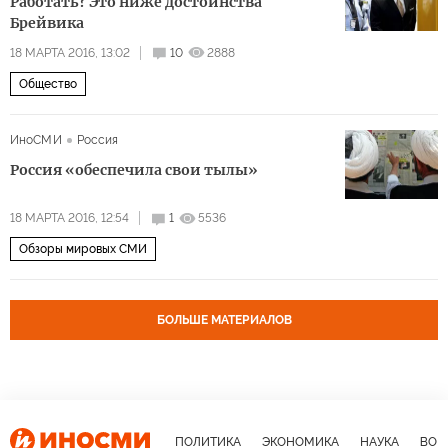
Работать? Это ниже достоинства
Брейвика
18 МАРТА 2016, 13:02
10
2888
Общество
ИноСМИ
Россия
Россия «обеспечила свои тылы»
18 МАРТА 2016, 12:54
1
5536
Обзоры мировых СМИ
БОЛЬШЕ МАТЕРИАЛОВ
ПОЛИТИКА
ЭКОНОМИКА
НАУКА
ВОЕ