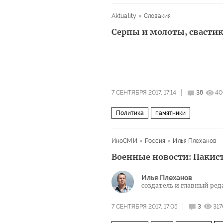
ДНР
ЛНР
военные учения «За
Aktuality
Словакия
Серпы и молоты, свастик
7 СЕНТЯБРЯ 2017, 17:14
38
40
Политика
памятники
ИноСМИ
Россия
Илья Плеханов
Военные новости: Пакис
Илья Плеханов
создатель и глав­ный ре­да
7 СЕНТЯБРЯ 2017, 17:05
3
317