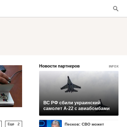
Новости партнеров
INFOX
ВС РФ сбили украинский
самолет А-22 с авиабомбами
Песков: СВО может
Еще
2