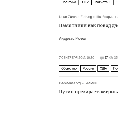
Политика
США
пакистан
К
Neue Zürcher Zeitung
Швейцария
Памятники как повод д
Андреас Рюеш
7 СЕНТЯБРЯ 2017, 16:20
17
35
Общество
Россия
США
Ио
Dedefensa.org
Бельгия
Путин презирает америк