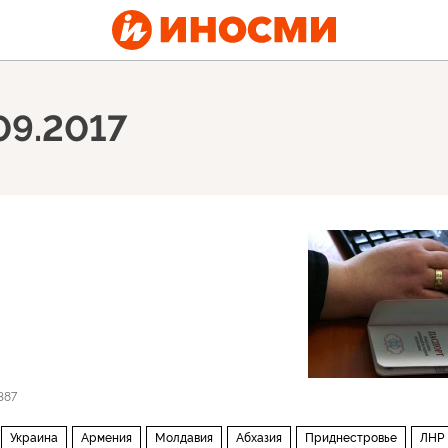
09.2017
387
Украина
Армения
Молдавия
Абхазия
Приднестровье
ЛНР