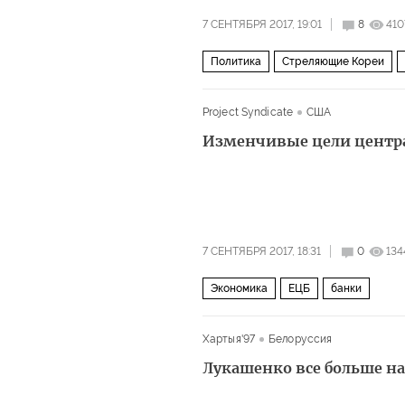
7 СЕНТЯБРЯ 2017, 19:01
8
410
Политика
Стреляющие Кореи
Project Syndicate
США
Изменчивые цели центр
7 СЕНТЯБРЯ 2017, 18:31
0
134
Экономика
ЕЦБ
банки
Хартыя'97
Белоруссия
Лукашенко все больше н