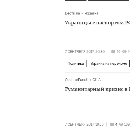
ДНР
Серж Саргсян
Вести.ua
Украина
Украинцы с паспортом РФ
7 СЕНТЯБРЯ 2017, 20:30
46
4
Политика
Украина на переломе
выборы
гражданство
паспорт
CounterPunch
США
Гуманитарный кризис в
7 СЕНТЯБРЯ 2017, 19:58
4
169