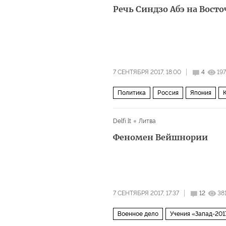
Речь Синдзо Абэ на Вос
7 СЕНТЯБРЯ 2017, 18:00
4
19
Политика
Россия
Япония
Восточный экономический форум
Delfi.lt
Литва
Феномен Вейшнории
7 СЕНТЯБРЯ 2017, 17:37
12
38
Военное дело
Учения «Запад-201