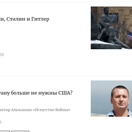
пад-2017
и, Сталин и Гитлер
05
тану больше не нужны США?
к­тор Аль­ма­наха «Ис­кусс­тво Вой­ны»
6