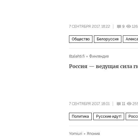
7 СЕНТЯБРЯ 2017, 18:22
9
126
Общество
Белоруссия
Алекс
Iltalehti.fi
Финляндия
Россия — ведущая сила 
7 СЕНТЯБРЯ 2017, 18:01
11
25
Политика
Русские идут!
Росс
гибридные войны
Yomiuri
Япония