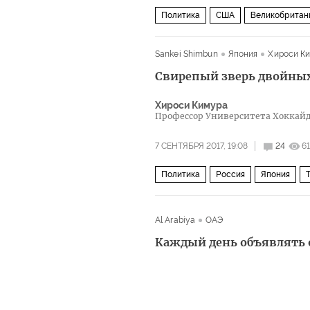
Политика
США
Великобритан
Sankei Shimbun
Япония
Хироси К
Свирепый зверь двойных
Хироси Кимура
Профессор Университета Хоккай
7 СЕНТЯБРЯ 2017, 19:08
24
6
Политика
Россия
Япония
Ангела Меркель
Синдзо Абэ
Ю
Al Arabiya
ОАЭ
Каждый день объявлять 