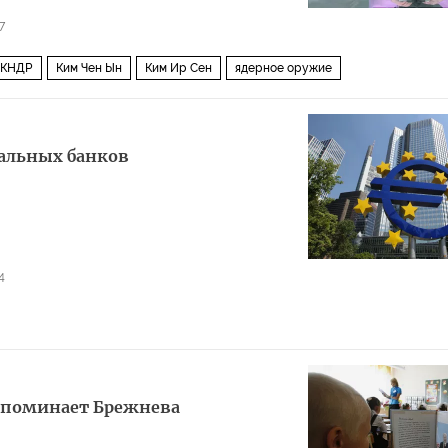
7
КНДР
Ким Чен Ын
Ким Ир Сен
ядерное оружие
альных банков
4
апоминает Брежнева