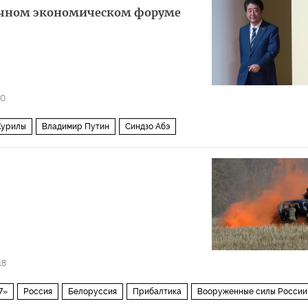
точном экономическом форуме
70
Курилы
Владимир Путин
Синдзо Абэ
18
7»
Россия
Белоруссия
Прибалтика
Вооруженные силы России