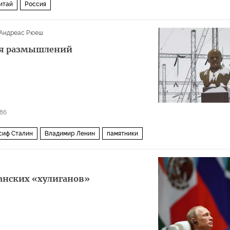
итай
Россия
Андреас Рюеш
ля размышлений
86
сиф Сталин
Владимир Ленин
памятники
анских «хулиганов»