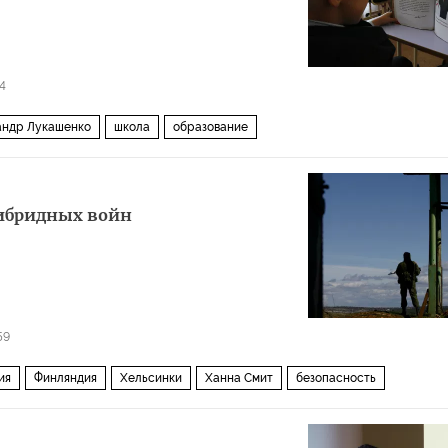
4
андр Лукашенко
школа
образование
гибридных войн
59
ия
Финляндия
Хельсинки
Ханна Смит
безопасность