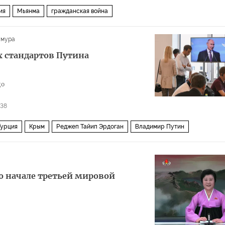
ия
Мьянма
гражданская война
имура
 стандартов Путина
до
138
Турция
Крым
Реджеп Тайип Эрдоган
Владимир Путин
рий Андропов
Эдвард Сноуден
совместная хоздеятельность
о начале третьей мировой