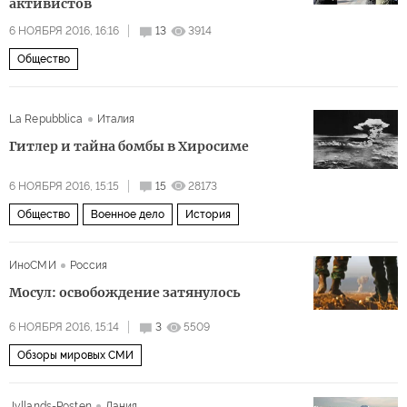
активистов
6 НОЯБРЯ 2016, 16:16
13
3914
Общество
La Repubblica
Италия
Гитлер и тайна бомбы в Хиросиме
6 НОЯБРЯ 2016, 15:15
15
28173
Общество
Военное дело
История
ИноСМИ
Россия
Мосул: освобождение затянулось
6 НОЯБРЯ 2016, 15:14
3
5509
Обзоры мировых СМИ
Jyllands-Posten
Дания