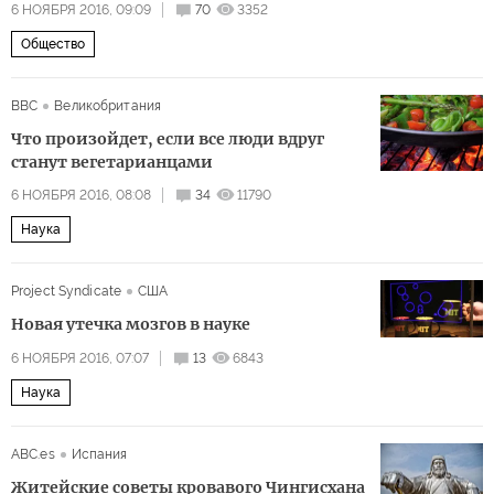
6 НОЯБРЯ 2016, 09:09
70
3352
Общество
BBC
Великобритания
Что произойдет, если все люди вдруг
станут вегетарианцами
6 НОЯБРЯ 2016, 08:08
34
11790
Наука
Project Syndicate
США
Новая утечка мозгов в науке
6 НОЯБРЯ 2016, 07:07
13
6843
Наука
ABC.es
Испания
Житейские советы кровавого Чингисхана