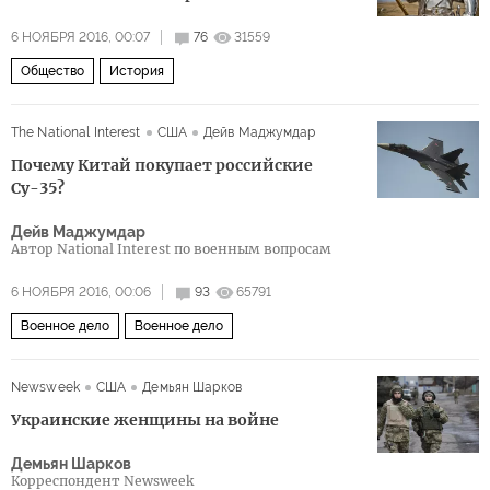
6 НОЯБРЯ 2016, 00:07
76
31559
Общество
История
The National Interest
США
Дейв Маджумдар
Почему Китай покупает российские
Су-35?
Дейв Маджумдар
Автор National Interest по военным вопросам
6 НОЯБРЯ 2016, 00:06
93
65791
Военное дело
Военное дело
Newsweek
США
Демьян Шарков
Украинские женщины на войне
Демьян Шарков
Корреспондент Newsweek