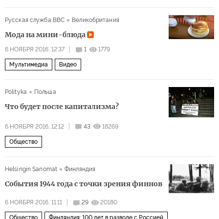
Русская служба BBC
Великобритания
Мода на мини-блюда
6 НОЯБРЯ 2016, 12:37
1
1779
Мультимедиа
Видео
Polityka
Польша
Что будет после капитализма?
6 НОЯБРЯ 2016, 12:12
43
18269
Общество
Helsingin Sanomat
Финляндия
События 1944 года с точки зрения финнов
6 НОЯБРЯ 2016, 11:11
29
20180
Общество
Финляндия: 100 лет в разводе с Россией