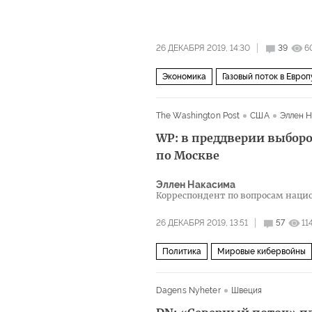
26 ДЕКАБРЯ 2019, 14:30
39
6
Экономика
Газовый поток в Европ
The Washington Post
США
Эллен 
WP: в преддверии выбор
по Москве
Эллен Накасима
Корреспондент по вопросам нацио
Post
26 ДЕКАБРЯ 2019, 13:51
57
11
Политика
Мировые кибервойны
Агентство интернет-исследований
Dagens Nyheter
Швеция