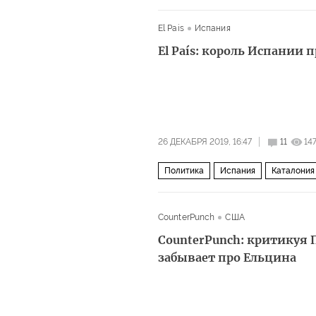
El Pais
Испания
El País: король Испании
26 ДЕКАБРЯ 2019, 16:47
11
14
Политика
Испания
Каталония
CounterPunch
США
CounterPunch: критикуя
забывает про Ельцина