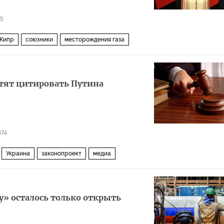
55
Кипр
союзники
месторождения газа
етят цитировать Путина
874
Украина
законопроект
медиа
у» осталось только открыть