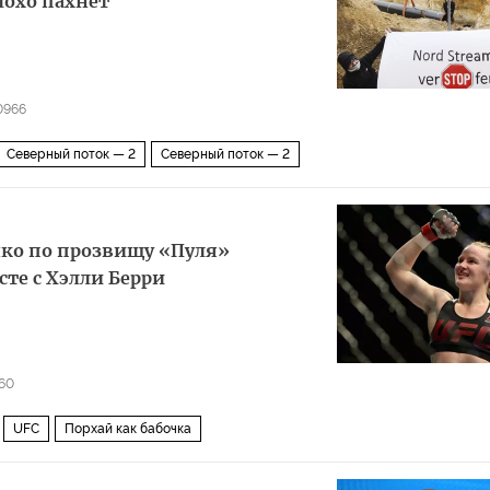
лохо пахнет
0966
Северный поток — 2
Северный поток — 2
ко по прозвищу «Пуля»
те с Хэлли Берри
60
UFC
Порхай как бабочка