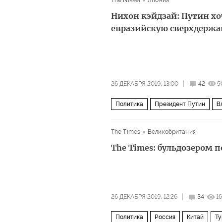
The Nikkei
Япония
Нихон кэйдзай: Путин хо
евразийскую сверхдержа
26 ДЕКАБРЯ 2019, 13:00
42
5
Политика
Президент Путин
В
The Times
Великобритания
The Times: бульдозером
26 ДЕКАБРЯ 2019, 12:26
34
1
Политика
Россия
Китай
Ту