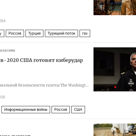
054
у
Россия
Турция
Турецкий поток
газ
Накасима
ов-2020 США готовят киберудар
нальной безопасности газеты The Washington
405
Информационные войны
Россия
США
Рашагейт
кибервойна