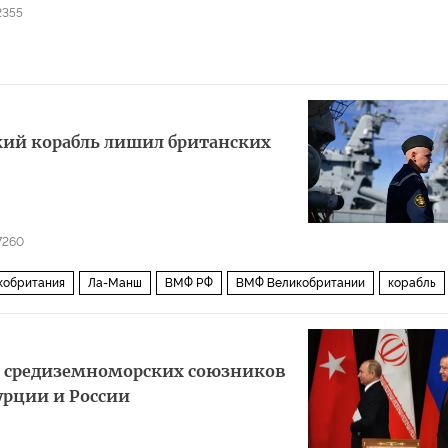
2355
ский корабль лишил британских
7260
кобритания
Ла-Манш
ВМФ РФ
ВМФ Великобритании
корабль
ет средиземноморских союзников
урции и России