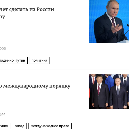
чет сделать из России
ву
008
ладимир Путин
политика
 по международному порядку
6144
рция
Запад
международное право