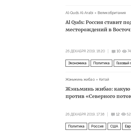
Иосиф Сталин
идеология
Al-Quds Al-Arabi
Великобритания
Al Quds: Россия ставит п
месторождений в Восто
26 ДЕКАБРЯ 2019, 18:20
10
7
Экономика
Политика
Газовый 
конкуренция
цены
месторожд
Жэньминь жибао
Китай
Жэньминь жибао: какую
против «Северного поток
26 ДЕКАБРЯ 2019, 17:38
12
52
Политика
Россия
США
Евр