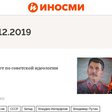
12.2019
ует по советской идеологии
302
сия
СССР
Запад
Клаудио Ингерфлом
Владимир Путин