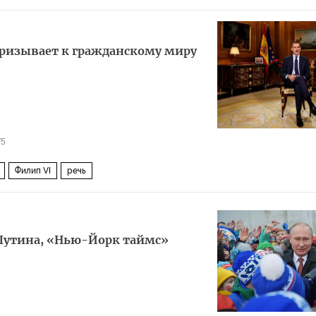
 призывает к гражданскому миру
75
Филип VI
речь
 Путина, «Нью-Йорк таймс»