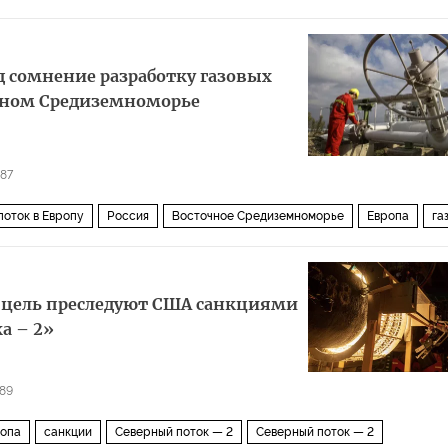
од сомнение разработку газовых
чном Средиземноморье
487
поток в Европу
Россия
Восточное Средиземноморье
Европа
га
ения газа
перспективы
 цель преследуют США санкциями
а – 2»
89
опа
санкции
Северный поток — 2
Северный поток — 2