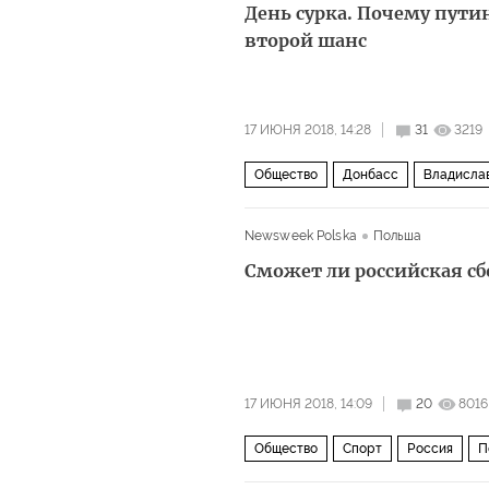
День сурка. Почему пути
второй шанс
17 ИЮНЯ 2018, 14:28
31
3219
Общество
Донбасс
Владисла
Newsweek Polska
Польша
Сможет ли российская сб
17 ИЮНЯ 2018, 14:09
20
8016
Общество
Спорт
Россия
П
Роберт Левандовски
СМИ
ФИ