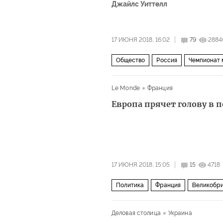
Джайлс Уиттелл
17 ИЮНЯ 2018, 16:02
79
2884
Общество
Россия
Чемпионат 
Le Monde
Франция
Европа прячет голову в п
17 ИЮНЯ 2018, 15:05
15
4718
Политика
Франция
Великобр
Брексит
Проблема беженцев и и
Деловая столица
Украина