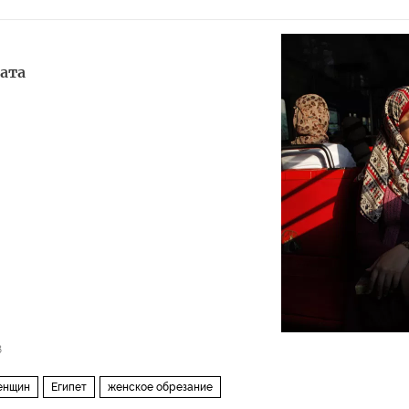
ата
8
енщин
Египет
женское обрезание