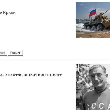
ен гол!
ие Крым
рым
Россия
на, это отдельный континент