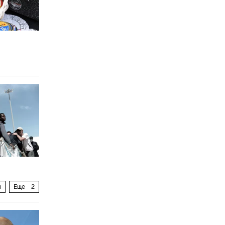
ы
Еще
2