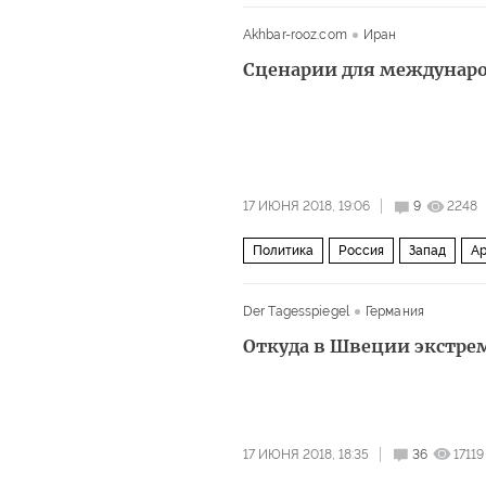
Akhbar-rooz.com
Иран
Сценарии для междунар
17 ИЮНЯ 2018, 19:06
9
2248
Политика
Россия
Запад
Ар
Der Tagesspiegel
Германия
Откуда в Швеции экстре
17 ИЮНЯ 2018, 18:35
36
17119