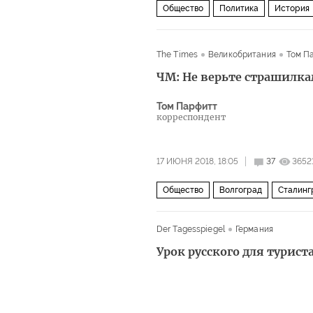
Общество
Политика
История
Финляндия
Эстония
Литва
The Times
Великобритания
Том П
Дональд Трамп
Адольф Гитлер
ЧМ: Не верьте страшилк
Анна Политковская
Кирилл Сере
Вторая мировая война
холодная 
Том Парфитт
корреспондент
17 ИЮНЯ 2018, 18:05
37
3652
Общество
Волгоград
Сталинг
болельщики
ЧМ 2018: нужен гол!
Der Tagesspiegel
Германия
Урок русского для турист