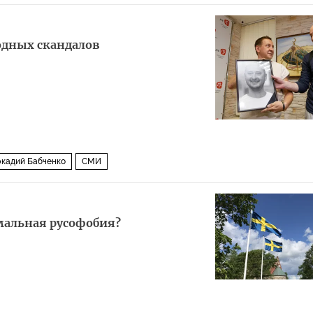
одных скандалов
кадий Бабченко
СМИ
мальная русофобия?