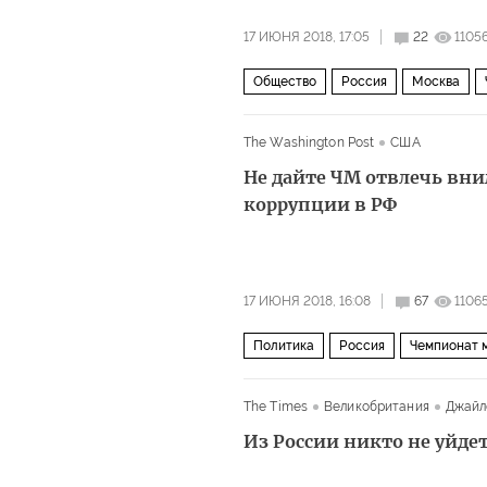
17 ИЮНЯ 2018, 17:05
22
1105
Общество
Россия
Москва
Транссибирская магистраль
рус
The Washington Post
США
Не дайте ЧМ отвлечь вн
коррупции в РФ
17 ИЮНЯ 2018, 16:08
67
1106
Политика
Россия
Чемпионат м
футбол
ЧМ 2018: нужен гол!
The Times
Великобритания
Джайл
Из России никто не уйде