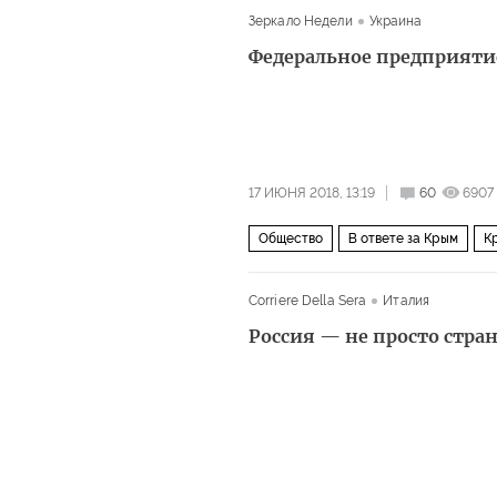
Зеркало Недели
Украина
сборная по футболу
ЧМ 2018: нуж
Федеральное предприят
17 ИЮНЯ 2018, 13:19
60
6907
Общество
В ответе за Крым
К
Corriere Della Sera
Италия
Россия — не просто стра