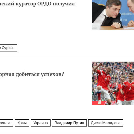
нский куратор ОРДО получил
в Сурков
орная добиться успехов?
ольша
Крым
Украина
Владимир Путин
Диего Марадона
ФА
допинг
скандал
драки
фанаты
будущее
тренер