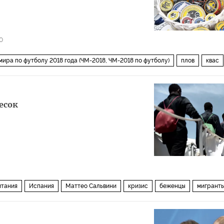
0
мира по футболу 2018 года (ЧМ-2018, ЧМ-2018 по футболу)
плов
квас
есок
итания
Испания
Маттео Сальвини
кризис
беженцы
мигрант
ммигрантов