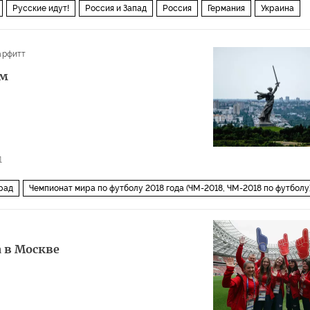
Русские идут!
Россия и Запад
Россия
Германия
Украина
Швеция
Латвия
Чехословакия
Афганистан
Рига
Полтава
арфитт
Карл XII
Петр I
Улоф Пальме
Генри Киссинджер
ам
бренников
Наполеон
Вилли Брандт
НАТО
Пентагон
война
Первая мировая война
русофобия
1
рад
Чемпионат мира по футболу 2018 года (ЧМ-2018, ЧМ-2018 по футболу
а в Москве