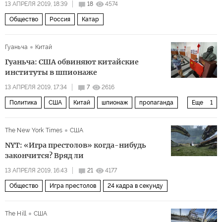
13 АПРЕЛЯ 2019, 18:39
18
4574
Общество
Россия
Катар
Гуаньча
Китай
Гуаньча: США обвиняют китайские
институты в шпионаже
13 АПРЕЛЯ 2019, 17:34
7
2616
Политика
США
Китай
шпионаж
пропаганда
Еще
1
образование
The New York Times
США
NYT: «Игра престолов» когда-нибудь
закончится? Вряд ли
13 АПРЕЛЯ 2019, 16:43
21
4177
Общество
Игра престолов
24 кадра в секунду
The Hill
США