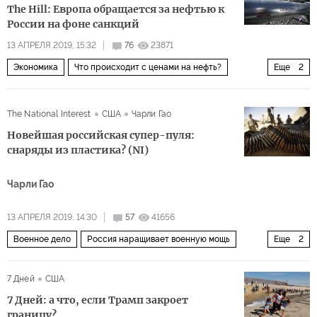
The Hill: Европа обращается за нефтью к
России на фоне санкций
13 АПРЕЛЯ 2019, 15:32
76
23871
Экономика
Что происходит с ценами на нефть?
Еще
2
нефтепродукты
санкции
The National Interest
США
Чарли Гао
Новейшая российская супер-пуля:
снаряды из пластика? (NI)
Чарли Гао
13 АПРЕЛЯ 2019, 14:30
57
41656
Военное дело
Россия наращивает военную мощь
Еще
2
Россия
оружие
7 Дней
США
7 Дней: а что, если Трамп закроет
границу?