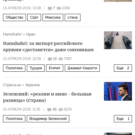
13 АПРЕЛЯ 2019, 13:38
7
2169
Общество
США
Мексика
стена
Hamshahri
Иран
Hamshahri: за экспорт российского
оружия «достанется» даже союзникам
13 АПРЕЛЯ 2019, 12:28
19
7387
Политика
Турция
Египет
Джамал Хашогги
Еще
2
С-400
С-400 для Турции
Страна.ua
Украина
Зеленский: «реалии и кино - большая
разница» (Страна)
13 АПРЕЛЯ 2019, 11:35
46
6274
Политика
Владимир Зеленский
Еще
1
Выборы на Украине — 2019