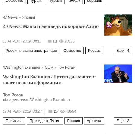
Общество
Турция
туризм
имидж
сериалы
47 News
Япония
47 News: Маша и медведь покоряют Азию
13 АПРЕЛЯ 2019, 08:11
111
20155
Россия глазами иностранцев
Общество
Россия
Еще
4
Китай
Япония
Маша и Медведь
мультипликация
Washington Examiner
США
Том Роган
Washington Examiner: Путин дал мастер-
класс по дезинформации
Том Роган
обозреватель Washington Examiner
13 АПРЕЛЯ 2019, 03:27
117
48554
Политика
Президент Путин
Россия
Арктика
Еще
2
Владимир Путин
дезинформация