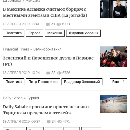
La Jornada
Мексика
В Мексике Ассанжа считают борцом с
местными агентами США (La Jornada)
13 АПРЕЛЯ 2019, 10:41
29
1900
Политика
Европа
Мексика
Джулиан Ассанж
Financial Times
Великобритания
Зеленский и Порошенко: дуэль в Париже
(FT)
13 АПРЕЛЯ 2019, 10:24
22
6726
Политика
Петр Порошенко
Владимир Зеленский
Еще
1
Выборы на Украине — 2019
Daily Sabah
Турция
Daily Sabah: «россияне просто не знают
Турцию за пределами отелей»
13 АПРЕЛЯ 2019, 09:37
24
4771