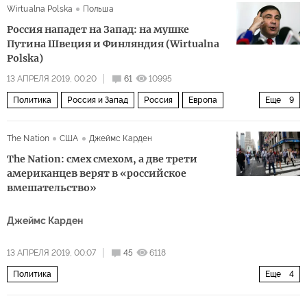
Wirtualna Polska
Польша
Россия нападет на Запад: на мушке
Путина Швеция и Финляндия (Wirtualna
Polska)
13 АПРЕЛЯ 2019, 00:20
61
10995
Политика
Россия и Запад
Россия
Европа
Еще
9
Польша
Финляндия
Швеция
Владимир Путин
The Nation
США
Джеймс Карден
Лех Качиньский
катастрофа под Смоленском
The Nation: смех смехом, а две трети
убийство
агрессия
провокации
американцев верят в «российское
вмешательство»
Джеймс Карден
13 АПРЕЛЯ 2019, 00:07
45
6118
Политика
Еще
4
Рашагейт: расследование связей администрации Трампа и России