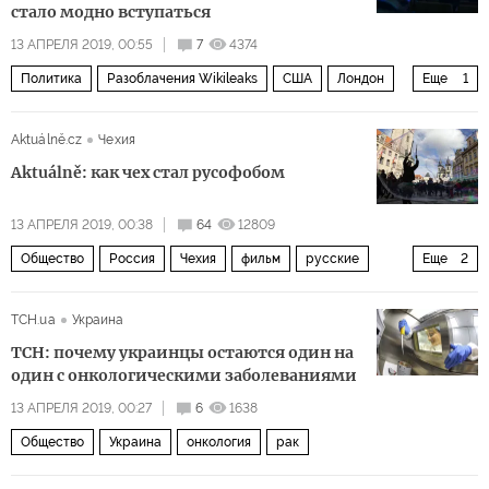
Хосни Мубарак
Омар аль-Башир
стало модно вступаться
Абдель Азиз Бутефлика
13 АПРЕЛЯ 2019, 00:55
7
4374
Политика
Разоблачения Wikileaks
США
Лондон
Еще
1
Джулиан Ассанж
Aktuálně.cz
Чехия
Aktuálně: как чех стал русофобом
13 АПРЕЛЯ 2019, 00:38
64
12809
Общество
Россия
Чехия
фильм
русские
Еще
2
русофобия
несвобода
ТСН.ua
Украина
ТСН: почему украинцы остаются один на
один с онкологическими заболеваниями
13 АПРЕЛЯ 2019, 00:27
6
1638
Общество
Украина
онкология
рак