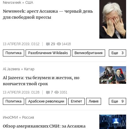
Newsweek
США
Newsweek: арест Ассанжа — черный день
для свободной прессы
13 АПРЕЛЯ 2019, 03:12
29
14418
Политика
Разоблачения Wikileaks
Великобритания
Еще
3
Эквадор
Джулиан Ассанж
Wikileaks
Al Jazeera
Катар
Al Jazeera: ты безумен и жесток, но
кончается твой срок
13 АПРЕЛЯ 2019, 01:28
7
3351
Политика
Арабские революции
Египет
Ливия
Еще
9
Йемен
Тунис
Алжир
Судан
ИноСМИ
Россия
Али Абдалла Салех
Муаммар Каддафи
Обзор американских СМИ: за Ассанжа