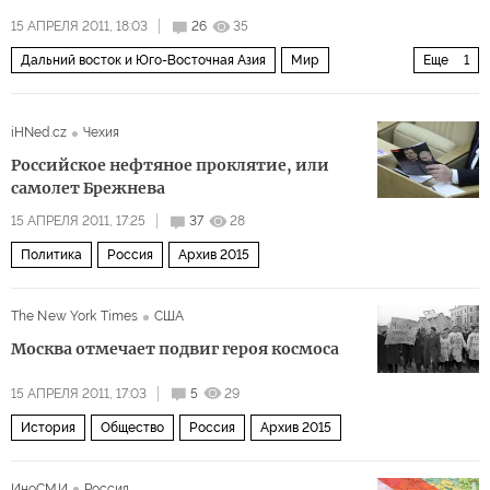
15 АПРЕЛЯ 2011, 18:03
26
35
Дальний восток и Юго-Восточная Азия
Мир
Еще
1
Архив 2015
iHNed.cz
Чехия
Российское нефтяное проклятие, или
самолет Брежнева
15 АПРЕЛЯ 2011, 17:25
37
28
Политика
Россия
Архив 2015
The New York Times
США
Москва отмечает подвиг героя космоса
15 АПРЕЛЯ 2011, 17:03
5
29
История
Общество
Россия
Архив 2015
ИноСМИ
Россия