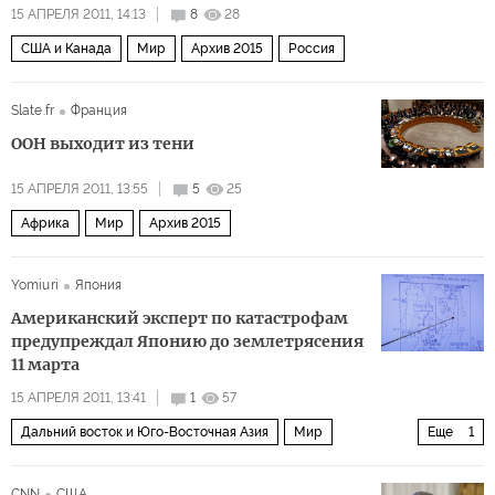
15 АПРЕЛЯ 2011, 14:13
8
28
США и Канада
Мир
Архив 2015
Россия
Slate.fr
Франция
ООН выходит из тени
15 АПРЕЛЯ 2011, 13:55
5
25
Африка
Мир
Архив 2015
Yomiuri
Япония
Американский эксперт по катастрофам
предупреждал Японию до землетрясения
11 марта
15 АПРЕЛЯ 2011, 13:41
1
57
Дальний восток и Юго-Восточная Азия
Мир
Еще
1
Архив 2015
CNN
США