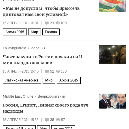
«Мы не допустим, чтобы Брюссель
диктовал нам свои условия!»
15 АПРЕЛЯ 2011, 16:01
29
100
Архив 2015
Мир
Европа
La Vanguardia
Испания
Чавес закупил в России оружия на 11
миллиардов долларов
15 АПРЕЛЯ 2011, 15:46
52
130
Латинская Америка
Мир
Архив 2015
Middle East Online
Великобритания
Россия, Египет, Ливия: своего рода луч
надежды
15 АПРЕЛЯ 2011, 15:35
38
57
Ближний Восток
Мир
Архив 2015