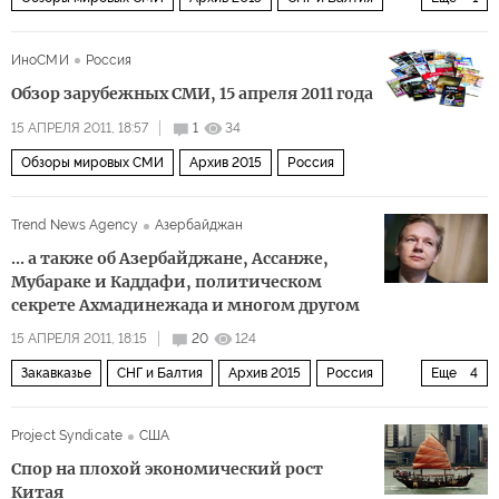
Закавказье
ИноСМИ
Россия
Обзор зарубежных СМИ, 15 апреля 2011 года
15 АПРЕЛЯ 2011, 18:57
1
34
Обзоры мировых СМИ
Архив 2015
Россия
Trend News Agency
Азербайджан
... а также об Азербайджане, Ассанже,
Мубараке и Каддафи, политическом
секрете Ахмадинежада и многом другом
15 АПРЕЛЯ 2011, 18:15
20
124
Закавказье
СНГ и Балтия
Архив 2015
Россия
Еще
4
Политика
США и Канада
Мир
Европа
Project Syndicate
США
Спор на плохой экономический рост
Китая