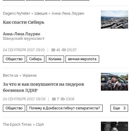
Dagens Nyheter
Швеция
Анна-Лена Лаурен
Как спасти Сибирь
Анна-Лена Лаурен
Шведский журналист
24 СЕНТЯБРЯ 2017, 09:10
41
25137
Общество
Сибирь
Колыма
вечная мерзлота
Вести.ua
Украина
За что и как покушаются на лидеров
боевиков ЛДНР
24 СЕНТЯБРЯ 2017, 09:09
7
2308
Общество
Почему в Донбассе гибнут сепаратисты?
Еще
3
Восточная Украина
ЛНР
ДНР
The Epoch Times
США