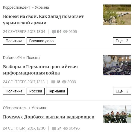
Корреспондент
Украина
Воюем на свои. Как Запад помогает
украинской армии
24 СЕНТЯБРЯ 2017, 13:34
54
9596
Политика
Военное дело
Еще
3
Восточная Украина: ничья земля
Украина
оружие
Defence24
Польша
Выборы в Германии: российская
информационная война
24 СЕНТЯБРЯ 2017, 13:13
18
3099
Политика
Россия
Германия
Еще
3
парламентские выборы в Германии
Обозреватель
Украина
информационная война
Европа перед выбором
Почему с Донбасса выгнали кадыровцев
24 СЕНТЯБРЯ 2017, 12:30
24
60496