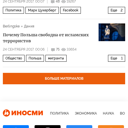
24 СЕНТЯБРЯ 2017, 00:07
48
19267
Политика
Марк Цукерберг
Facebook
Еще
2
фейковые новости
реклама
Berlingske
Дания
Почему Польша свободна от исламских
террористов
24 СЕНТЯБРЯ 2017, 00:06
75
33654
Общество
Польша
мигранты
Еще
1
Проблема беженцев и иммигрантов
БОЛЬШЕ МАТЕРИАЛОВ
ПОЛИТИКА
ЭКОНОМИКА
НАУКА
ВОЕ