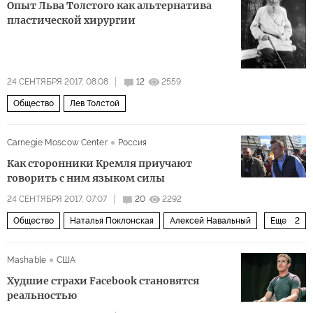
Опыт Льва Толстого как альтернатива
пластической хирургии
24 СЕНТЯБРЯ 2017, 08:08
12
2559
Общество
Лев Толстой
Carnegie Moscow Center
Россия
Как сторонники Кремля приучают
говорить с ним языком силы
24 СЕНТЯБРЯ 2017, 07:07
20
2292
Общество
Наталья Поклонская
Алексей Навальный
Еще
2
Рамзан Кадыров
Владимир Путин
Mashable
США
Худшие страхи Facebook становятся
реальностью