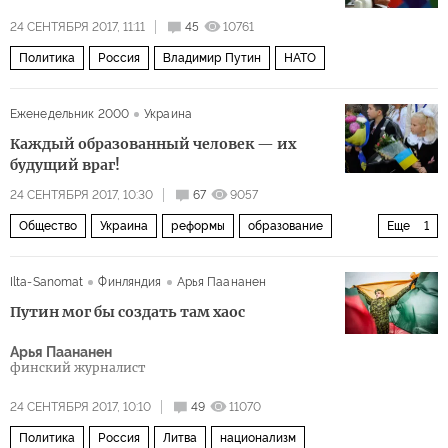
24 СЕНТЯБРЯ 2017, 11:11
45
10761
Политика
Россия
Владимир Путин
НАТО
Еженедельник 2000
Украина
Каждый образованный человек — их
будущий враг!
24 СЕНТЯБРЯ 2017, 10:30
67
9057
Общество
Украина
реформы
образование
Еще
1
Пять лет после Майдана
Ilta-Sanomat
Финляндия
Арья Паананен
Путин мог бы создать там хаос
Арья Паананен
финский журналист
24 СЕНТЯБРЯ 2017, 10:10
49
11070
Политика
Россия
Литва
национализм