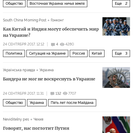
Общество
Восточная Украина: ничья земля
Еще
2
Восточная Украина
наемник
South China Morning Post
Гонконг
Как Китай и Индия могут обеспечить мир
на Украине?
24 СЕНТЯБРЯ 2017, 12:12
4
4280
Политика
Ситуация на Украине
Россия
Китай
Еще
3
Украина
Индия
Восточная Украина
Українська правда
Украина
Бандера не мог не воскреснуть в Украине
24 СЕНТЯБРЯ 2017, 11:31
132
7707
Общество
Украина
Пять лет после Майдана
Neviditelny pes
Чехия
Говорят, нас поглотит Путин