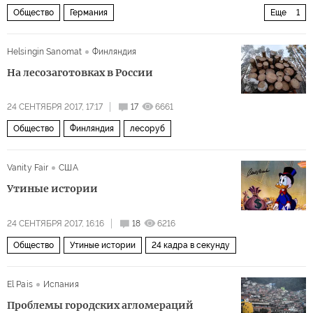
Общество
Германия
Еще
1
парламентские выборы в Германии
Helsingin Sanomat
Финляндия
На лесозаготовках в России
24 СЕНТЯБРЯ 2017, 17:17
17
6661
Общество
Финляндия
лесоруб
Vanity Fair
США
Утиные истории
24 СЕНТЯБРЯ 2017, 16:16
18
6216
Общество
Утиные истории
24 кадра в секунду
El Pais
Испания
Проблемы городских агломераций