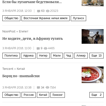
Если бы луганчане бедствовали...
Степан Бандера
Витольд Ващиковский
3 ЯНВАРЯ 2018, 12:00
63
20123
Волынская резня
история
Общество
Восточная Украина: ничья земля
Луганск
NoonPost
Египет
Не ходите, дети, в Африку гулять
3 ЯНВАРЯ 2018, 11:00
9
4465
Политика
Африка
Нигер
Мали
Чад
Алжир
Еще
13
Мавритания
Гвинея-Бисау
Сенегал
Марокко
Tencent
Китай
Европа
США
Франция
Муаммар Каддафи
Борщ по-шанхайски
миграция
рабство
наркотики
оружие
3 ЯНВАРЯ 2018, 10:38
34
7164
работорговля
Общество
Россия
Китай
Гонконг
Еще
2
русская культура
русская кухня