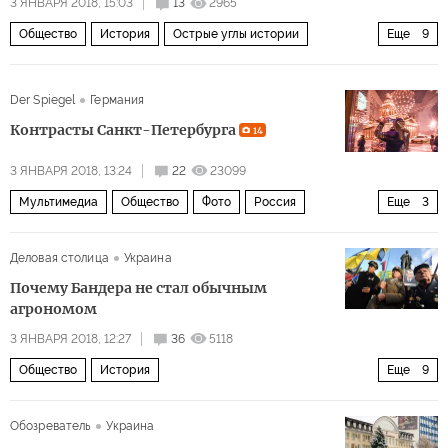
3 ЯНВАРЯ 2018, 15:03
13
2965
Общество
История
Острые углы истории
Еще
9
О войне 1939-1945
Германия
Норвегия
Швеция
Der Spiegel
Германия
Вторая мировая война
Холокост
евреи
Контрасты Санкт-Петербурга
14
депортация
уничтожение
3 ЯНВАРЯ 2018, 13:24
22
23099
Мультимедиа
Общество
Фото
Россия
Еще
3
Санкт-Петербург
фотолента
Деловая столица
Украина
Широка страна моя родная
Почему Бандера не стал обычным
агрономом
3 ЯНВАРЯ 2018, 12:27
36
5118
Общество
История
Еще
9
Исторические войны между Украиной и Польшей
Обозреватель
Украина
Украина
Польша
Венгрия
Киевская Русь