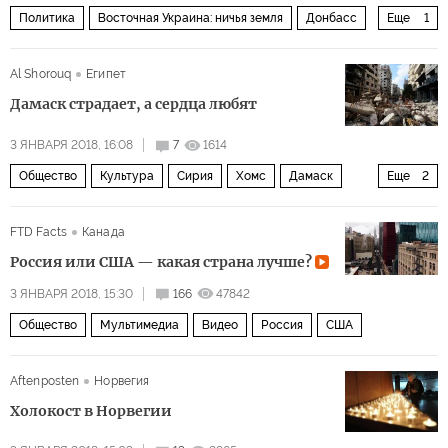
Политика
Восточная Украина: ничья земля
Донбасс
Еще
1
миротворческий контингент
Al Shorouq
Египет
Дамаск страдает, а сердца любят
3 ЯНВАРЯ 2018, 16:08
7
1614
Общество
Культура
Сирия
Хомс
Дамаск
Еще
2
кино
24 кадра в секунду
FTD Facts
Канада
Россия или США — какая страна лучше?
3 ЯНВАРЯ 2018, 15:30
166
47842
Общество
Мультимедиа
Видео
Россия
США
Aftenposten
Норвегия
Холокост в Норвегии