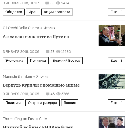
3 ЯНВАРЯ 2018, 00:07
33
9434
Общество
Иран
акции протеста
Еще
1
Иран в самом центре ближневосточной игры
Gli Occhi Della Guerra
Италия
Атомная геополитика Путина
3 ЯНВАРЯ 2018, 00:06
27
15530
Экономика
Политика
Ближний Восток
Еще
3
Северная Африка
Росатом
АЭС
Mainichi Shimbun
Япония
Вернуть Курилы с помощью аниме
3 ЯНВАРЯ 2018, 00:05
46
8766
Политика
Острова раздора
Япония
Еще
1
Курильские острова
The Huffington Post
США
Никакой войны с КНДР не будет