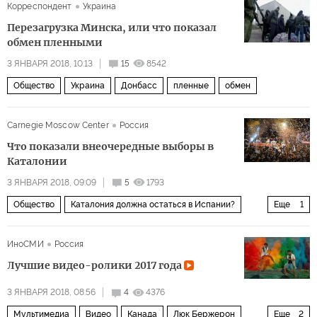
Корреспондент
Украина
Перезагрузка Минска, или что показал
обмен пленными
3 ЯНВАРЯ 2018, 10:13
15
8542
Общество
Украина
Донбасс
пленные
обмен
Carnegie Moscow Center
Россия
Что показали внеочередные выборы в
Каталонии
3 ЯНВАРЯ 2018, 09:09
5
1793
Общество
Каталония должна остаться в Испании?
Еще
1
Каталония
ИноСМИ
Россия
Лучшие видео-ролики 2017 года
3 ЯНВАРЯ 2018, 08:56
4
4376
Мультимедиа
Видео
Канада
Люк Бержерон
Еще
2