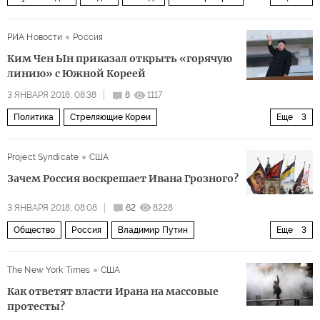
Youtube
видео
РИА Новости
Россия
Ким Чен Ын приказал открыть «горячую
линию» с Южной Кореей
3 ЯНВАРЯ 2018, 08:38
8
1117
Политика
Стреляющие Кореи
Еще
3
Корейский полуостров
Ким Чен Ын
Project Syndicate
США
Олимпиада-2018 (Пхёнчхан, Южная Корея)
Зачем Россия воскрешает Ивана Грозного?
3 ЯНВАРЯ 2018, 08:08
62
8228
Общество
Россия
Владимир Путин
Еще
3
Иосиф Сталин
Иван Грозный
The New York Times
США
Зачем Россия воскрешает Ивана Грозного?
Как ответят власти Ирана на массовые
протесты?