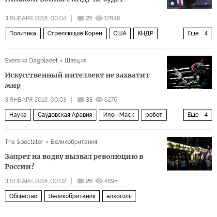
3 ЯНВАРЯ 2018, 00:04
25
12846
Политика
Стреляющие Кореи
США
КНДР
Еще
4
Южная Корея
Япония
Китай
ядерный конфликт
Svenska Dagbladet
Швеция
Искусственный интеллект не захватит
мир
3 ЯНВАРЯ 2018, 00:03
33
6276
Наука
Саудовская Аравия
Илон Маск
робот
Еще
4
компьютер
технологии
искусственный интеллект
The Spectator
Великобритания
будущее
Запрет на водку вызвал революцию в
России?
3 ЯНВАРЯ 2018, 00:02
26
4898
Общество
Великобритания
алкоголь