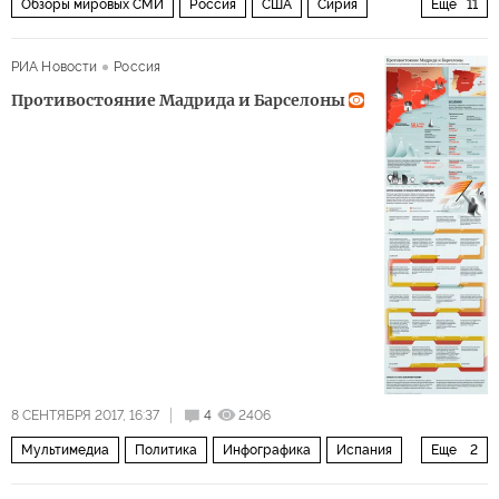
Обзоры мировых СМИ
Россия
США
Сирия
Еще
11
Крым
СССР
Европа
Афганистан
Прага
РИА Новости
Россия
Сан-Франциско
Талибан
Противостояние Мадрида и Барселоны
закрытие консульства в Сан-Франциско
санкции
Минские соглашения
СМИ Чехии
8 СЕНТЯБРЯ 2017, 16:37
4
2406
Мультимедиа
Политика
Инфографика
Испания
Еще
2
Каталония
Инфографика