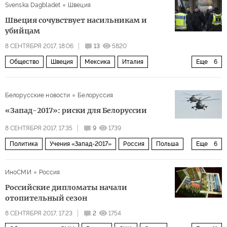
Svenska Dagbladet
Швеция
Швеция сочувствует насильникам и
убийцам
8 СЕНТЯБРЯ 2017, 18:06
13
5820
Общество
Швеция
Мексика
Италия
Еще
6
Дан Элиассон
Сюльви Листхауг
насилие
Белорусские новости
Белоруссия
преступность
убийство
статистика
«Запад-2017»: риски для Белоруссии
8 СЕНТЯБРЯ 2017, 17:35
9
1739
Политика
Учения «Запад-2017»
Россия
Польша
Еще
6
Белоруссия
Прибалтика
Олег Белоконев
ЕАЭС
ИноСМИ
Россия
ОДКБ
военные учения «Запад-2017
Российские дипломаты начали
отопительный сезон
8 СЕНТЯБРЯ 2017, 17:23
2
1754