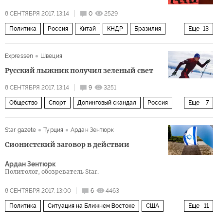
8 СЕНТЯБРЯ 2017, 13:14
0
2529
Политика
Россия
Китай
КНДР
Бразилия
Еще
13
Мексика
Индия
Си Цзиньпин
Владимир Путин
Expressen
Швеция
Дональд Трамп
Энрике Пенья Ньето
БРИКС
Русский лыжник получил зеленый свет
Совет Безопасности ООН (Совбез)
санкции
8 СЕНТЯБРЯ 2017, 13:14
9
3251
экономика
сотрудничество
Шелковый путь
Общество
Спорт
Допинговый скандал
Россия
Еще
7
Вопросы экономики
Александр Легков
Ричард Макларен
Star gazete
Турция
Ардан Зентюрк
Международный олимпийский комитет (МОК)
Сионистский заговор в действии
Олимпиада-2018
допинг
лыжные гонки
Ардан Зентюрк
расследование
Политолог, обозреватель Star.
8 СЕНТЯБРЯ 2017, 13:00
6
4463
Политика
Ситуация на Ближнем Востоке
США
Еще
11