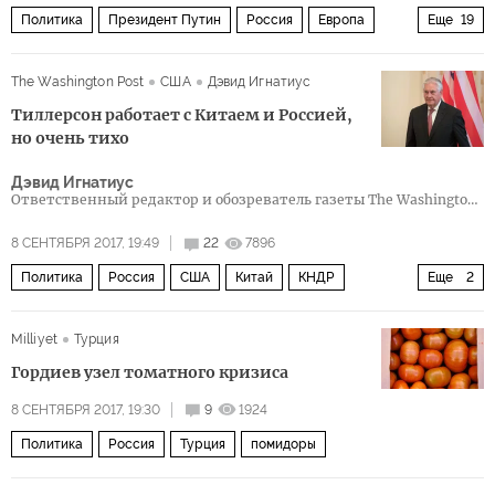
Политика
Президент Путин
Россия
Европа
Еще
19
Турция
Египет
Ливия
Венесуэла
Китай
The Washington Post
США
Дэвид Игнатиус
Игорь Сечин
Владимир Путин
Алексей Улюкаев
Тиллерсон работает с Китаем и Россией,
Сергей Чемезов
Вячеслав Володин
но очень тихо
Дмитрий Медведев
Газпром
Роснефть
Башнефть
Дэвид Игнатиус
Ответственный редактор и обозреватель газеты The Washington
ФСБ
противостояние
конкуренция
газ
нефть
Post.
8 СЕНТЯБРЯ 2017, 19:49
22
7896
Политика
Россия
США
Китай
КНДР
Еще
2
Дональд Трамп
Рекс Тиллерсон
Milliyet
Турция
Гордиев узел томатного кризиса
8 СЕНТЯБРЯ 2017, 19:30
9
1924
Политика
Россия
Турция
помидоры