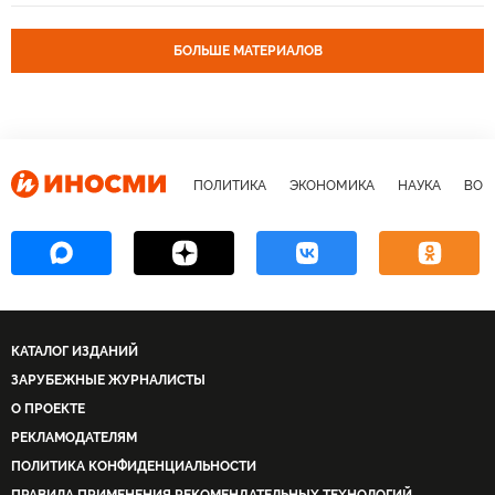
Германия
Турция
Сирия
Ирак
Израиль
Иран
Персидский Залив
Реджеп Тайип Эрдоган
БОЛЬШЕ МАТЕРИАЛОВ
Владимир Путин
сионизм
Государство новое, а головная боль старая?
ПОЛИТИКА
ЭКОНОМИКА
НАУКА
ВОЕ
КАТАЛОГ ИЗДАНИЙ
ЗАРУБЕЖНЫЕ ЖУРНАЛИСТЫ
О ПРОЕКТЕ
РЕКЛАМОДАТЕЛЯМ
ПОЛИТИКА КОНФИДЕНЦИАЛЬНОСТИ