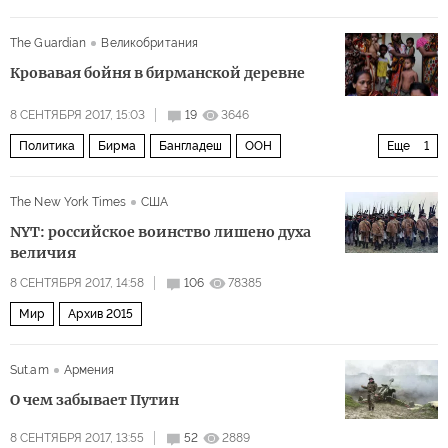
преступления
евреи
антисемитизм
экстремисты
The Guardian
Великобритания
мигранты
Кровавая бойня в бирманской деревне
8 СЕНТЯБРЯ 2017, 15:03
19
3646
Политика
Бирма
Бангладеш
ООН
Еще
1
мусульмане-рохинджа
The New York Times
США
NYT: российское воинство лишено духа
величия
8 СЕНТЯБРЯ 2017, 14:58
106
78385
Мир
Архив 2015
Sut.am
Армения
О чем забывает Путин
8 СЕНТЯБРЯ 2017, 13:55
52
2889