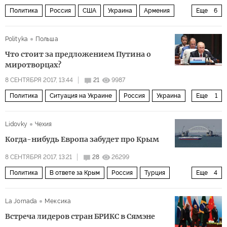
Политика
Россия
США
Украина
Армения
Еще
6
Нагорный Карабах
Азербайджан
Южный Кавказ
Polityka
Польша
Владимир Путин
сделки по покупке оружия
Что стоит за предложением Путина о
Нагорный Карабах и новая война?
миротворцах?
8 СЕНТЯБРЯ 2017, 13:44
21
9987
Политика
Ситуация на Украине
Россия
Украина
Еще
1
Владимир Путин
Lidovky
Чехия
Когда-нибудь Европа забудет про Крым
8 СЕНТЯБРЯ 2017, 13:21
28
26299
Политика
В ответе за Крым
Россия
Турция
Еще
4
Крым
Израиль
Европа
Сергей Лавров
La Jornada
Мексика
Встреча лидеров стран БРИКС в Сямэне