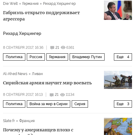
Die Welt
Германия
Рихард Херцингер
Габриэль открыто поддерживает
агрессора
Рихард Херцингер
8 СЕНТЯБРЯ 2017, 16:36
21
6361
Политика
Россия
Германия
Владимир Путин
Еще
4
Ангела Меркель
Зигмар Габриэль
Герхард Шредер
Al-Ahed News
Ливан
санкции
Сирийская армия научит мир воевать
8 СЕНТЯБРЯ 2017, 16:13
21
11134
Политика
Война за мир в Сирии
Сирия
Еще
3
Дейр-эз-Зор
Алеппо
ИГИЛ
Slate.fr
Франция
Почему у американцев плохо с