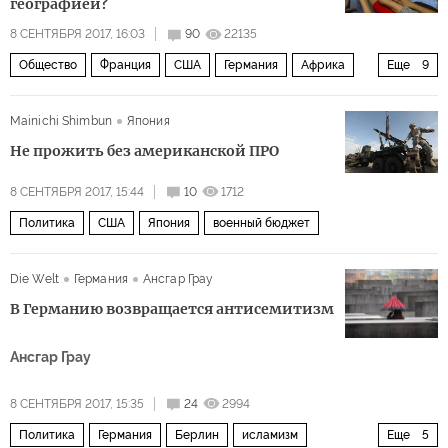
географией?
8 СЕНТЯБРЯ 2017, 16:03
90
22135
Общество
Франция
США
Германия
Африка
Еще
9
Нидерланды
Швейцария
Дональд Трамп
CNN
Mainichi Shimbun
Япония
образование
география
сыр
американцы
Не прожить без американской ПРО
Барак Обама
8 СЕНТЯБРЯ 2017, 15:44
10
1712
Политика
США
Япония
военный бюджет
Die Welt
Германия
Ансгар Грау
В Германию возвращается антисемитизм
Ансгар Грау
8 СЕНТЯБРЯ 2017, 15:35
24
2994
Политика
Германия
Берлин
исламизм
Еще
5