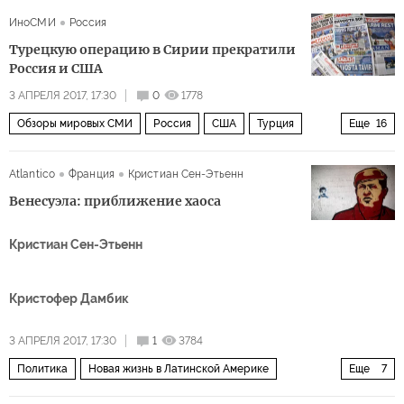
Взрыв в метро в Санкт-Петербурге
ИноСМИ
Россия
Турецкую операцию в Сирии прекратили
Россия и США
3 АПРЕЛЯ 2017, 17:30
0
1778
Обзоры мировых СМИ
Россия
США
Турция
Еще
16
Сирия
Крым
Украина
Иран
Барак Обама
Atlantico
Франция
Кристиан Сен-Этьенн
Реджеп Тайип Эрдоган
Рекс Тиллерсон
Венесуэла: приближение хаоса
Алексей Навальный
Дмитрий Медведев
ИГИЛ
Кристиан Сен-Этьенн
НАТО
Отряды народной самообороны (YPG)
Партия «Демократический союз» (PYD)
Роснефть
Кристофер Дамбик
демонстрации
С-400
3 АПРЕЛЯ 2017, 17:30
1
3784
Политика
Новая жизнь в Латинской Америке
Еще
7
Венесуэла
Николас Мадуро
Уго Чавес
ОПЕК