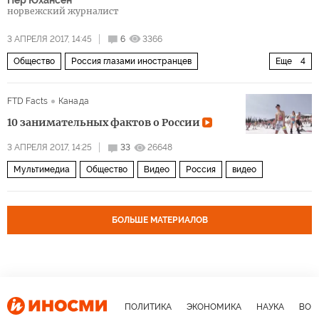
норвежский журналист
3 АПРЕЛЯ 2017, 14:45
6
3366
Общество
Россия глазами иностранцев
Еще
4
Архангельск
Арктика
Северный Морской путь
FTD Facts
Канада
Широка страна моя родная
10 занимательных фактов о России
3 АПРЕЛЯ 2017, 14:25
33
26648
Мультимедиа
Общество
Видео
Россия
видео
БОЛЬШЕ МАТЕРИАЛОВ
ПОЛИТИКА
ЭКОНОМИКА
НАУКА
ВОЕ