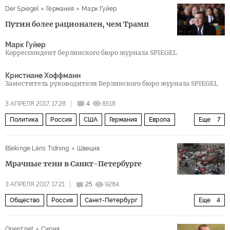
Der Spiegel
Германия
Марк Гуйер
бедность
нефть
экономика
Путин более рационален, чем Трамп
Марк Гуйер
Корреспондент берлинского бюро журнала SPIEGEL
Кристиане Хоффманн
Заместитель руководителя Берлинского бюро журнала SPIEGEL
3 АПРЕЛЯ 2017, 17:28
4
8518
Политика
Россия
США
Германия
Европа
Еще
7
Реджеп Тайип Эрдоган
Владимир Путин
Blekinge Läns Tidning
Швеция
Дональд Трамп
Ангела Меркель
Мартин Шульц
Мрачные тени в Санкт-Петербурге
выборы
Европа перед выбором
3 АПРЕЛЯ 2017, 17:21
25
9284
Общество
Россия
Санкт-Петербург
Еще
4
Владимир Путин
теракт в Санкт-Петербурге
Orient.net
Сирия