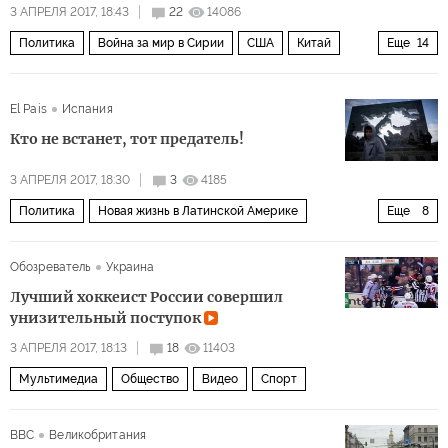
3 АПРЕЛЯ 2017, 18:43
22
14086
Политика
Война за мир в Сирии
США
Китай
Еще
14
Турция
Сирия
Израиль
Иран
Африн
Ливан
El Pais
Испания
Иордания
Тартус
Башар Асад
Хизбалла
Кто не встанет, тот предатель!
сирийский кризис
авиабаза Хмеймим
курды
Операция России в Сирии
3 АПРЕЛЯ 2017, 18:30
3
4185
Политика
Новая жизнь в Латинской Америке
Еще
8
Великобритания
Аргентина
Чили
Обозреватель
Украина
Маурисио Макри
Аугусто Пиночет
Лучший хоккеист России совершил
война за Фолклендские острова
история
ветераны
унизительный поступок
3 АПРЕЛЯ 2017, 18:13
18
11403
Мультимедиа
Общество
Видео
Спорт
BBC
Великобритания