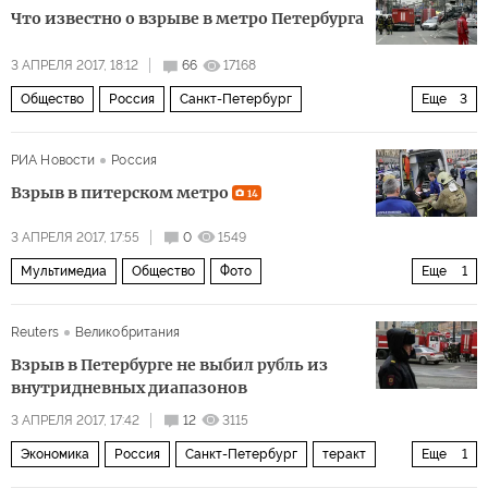
Что известно о взрыве в метро Петербурга
3 АПРЕЛЯ 2017, 18:12
66
17168
Общество
Россия
Санкт-Петербург
Еще
3
теракт в Санкт-Петербурге
терроризм
РИА Новости
Россия
Взрыв в метро в Санкт-Петербурге
Взрыв в питерском метро
14
3 АПРЕЛЯ 2017, 17:55
0
1549
Мультимедиа
Общество
Фото
Еще
1
Взрыв в метро в Санкт-Петербурге
Reuters
Великобритания
Взрыв в Петербурге не выбил рубль из
внутридневных диапазонов
3 АПРЕЛЯ 2017, 17:42
12
3115
Экономика
Россия
Санкт-Петербург
теракт
Еще
1