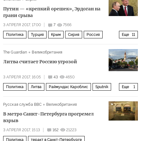
терроризм
Взрыв в метро в Санкт-Петербурге
Путин — «крепкий орешек», Эрдоган на
грани срыва
3 АПРЕЛЯ 2017, 17:00
7
7566
Политика
Турция
Крым
Сирия
Россия
Еще
11
Африн
Владимир Путин
Реджеп Тайип Эрдоган
The Guardian
Великобритания
Башар Асад
МИД РФ
Литва считает Россию угрозой
Партия «Демократический союз» (PYD)
3 АПРЕЛЯ 2017, 16:05
43
4650
Отряды народной самообороны (YPG)
Политика
Литва
Раймундас Кароблис
Sputnik
Еще
1
операция «Щит Евфрата
сирийский кризис
курды
Информационные войны
санкции
Русская служба BBC
Великобритания
В метро Санкт-Петербурга прогремел
взрыв
3 АПРЕЛЯ 2017, 15:13
162
21223
Политика
теракт в Санкт-Петербурге