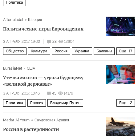
Политика
Aftonbladet
Швеция
Политические игры Евровидения
3 АПРЕЛЯ 2017, 19:02
23
12604
Общество
Культура
Россия
Украина
Балканы
Еще
17
Армения
Нагорный Карабах
Израиль
Испания
EurasiaNet
США
Азербайджан
Грузия
Югославия
Ливан
Утечка мозгов — угроза будущему
Португалия
Юлия Самойлова
Джамала
«великой державы»
Антониу де Оливейра Салазар
Франсиско Франко
3 АПРЕЛЯ 2017, 18:46
45
14176
Политика
Россия
Владимир Путин
Еще
2
Верка Сердючка
Евровидение
музыка
Ольга Голодец
Росстат
Евровидение
Madar Al Youm
Саудовская Аравия
Россия в растерянности