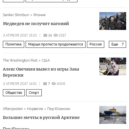
Sankei Shimbun
Япония
Медведев не получит нагоняй
3 АПРЕЛЯ 2017, 15:10
14
2317
Политика
Марши протеста продолжаются
Россия
Еще
7
Арктика
Владимир Путин
Дмитрий Медведев
The Washington Post
США
Валентина Матвиенко
Сергей Миронов
коррупция
Алекс Овечкин вывел из игры Зака
протесты
Веренски
3 АПРЕЛЯ 2017, 14:51
7
4005
Общество
Спорт
Aftenposten
Норвегия
Пер Юхансен
Большие мечты в русской Арктике
Пер Юхансен