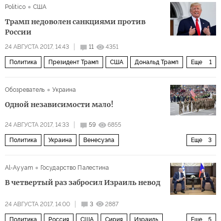
Politico
США
Трамп недоволен санкциями против
России
24 АВГУСТА 2017, 14:43
11
4351
Политика
Президент Трамп
США
Дональд Трамп
Еще
1
Роберт Мюллер
Обозреватель
Украина
Одной независимости мало!
24 АВГУСТА 2017, 14:33
59
6855
Политика
Украина
Венесуэла
Еще
3
День Независимости
независимость
Al-Ayyam
Государство Палестина
Пять лет после Майдана
В четвертый раз забросил Израиль невод
24 АВГУСТА 2017, 14:00
3
2887
Политика
Россия
США
Сирия
Израиль
Еще
5