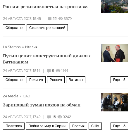
Проблема беженцев и иммигрантов
Россия: религиозность и патриотизм
24 АВГУСТА 2017, 18:45
22
3579
Общество
Столетие революций
La Stampa
Италия
Путин ценит конструктивный диалог с
Ватиканом
24 АВГУСТА 2017, 18:14
5
1144
Общество
Религия
Россия
Ватикан
Еще
5
Пьетро Паролин
папа римский Франциск
24 Media
ОАЭ
Владимир Путин
патриарх Кирилл
визит
Зариновый туман похож на обман
24 АВГУСТА 2017, 17:42
18
3242
Политика
Война за мир в Сирии
Россия
США
Еще
8