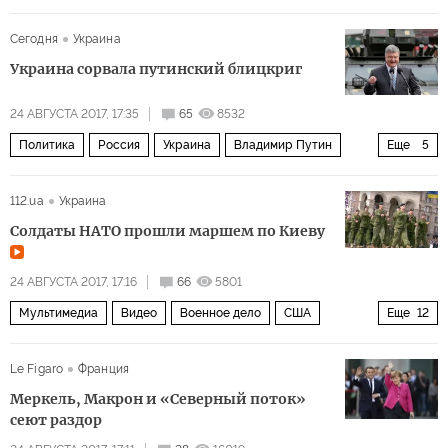
Сирия
Идлиб
Хама
Хан Шейхун
Сегодня
Украина
Восточная Гута
Совет Безопасности ООН
Украина сорвала путинский блицкриг
Организация по запрещению химического оружия (ОЗХО)
24 АВГУСТА 2017, 17:35
65
8532
химическое оружие
Политика
Россия
Украина
Владимир Путин
Еще
5
Петр Порошенко
Виктор Янукович
112.ua
Украина
Вооруженные силы Украины
майдан
Солдаты НАТО прошли маршем по Киеву
Пять лет после Майдана
24 АВГУСТА 2017, 17:16
66
5801
Мультимедиа
Видео
Военное дело
США
Еще
12
Украина
Эстония
Литва
Румыния
Молдавия
Le Figaro
Франция
Латвия
Грузия
Канада
НАТО
независимость
Меркель, Макрон и «Северный поток»
парад
НАТО уже у российских границ
сеют раздор