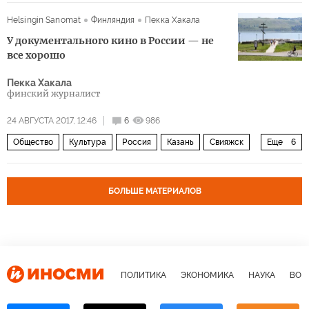
НКВД
террор
Острые углы истории
Helsingin Sanomat
Финляндия
Пекка Хакала
У документального кино в России — не
все хорошо
Пекка Хакала
финский журналист
24 АВГУСТА 2017, 12:46
6
986
Общество
Культура
Россия
Казань
Свияжск
Еще
6
Аки Каурисмяки
Рой Андерссон
фестиваль
документальное кино
В мире науки и культуры
БОЛЬШЕ МАТЕРИАЛОВ
Широка страна моя родная
ПОЛИТИКА
ЭКОНОМИКА
НАУКА
ВОЕ