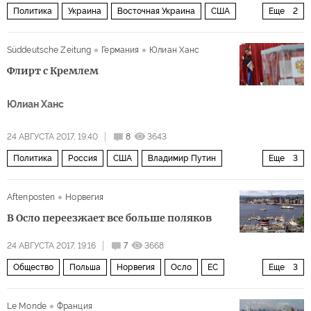
Политика
Украина
Восточная Украина
США
Еще
2
День Независимости
Пять лет после Майдана
Süddeutsche Zeitung
Германия
Юлиан Ханс
Флирт с Кремлем
Юлиан Ханс
24 АВГУСТА 2017, 19:40
8
3643
Политика
Россия
США
Владимир Путин
Еще
3
Дональд Трамп
Хиллари Клинтон
выборы
Aftenposten
Норвегия
В Осло переезжает все больше поляков
24 АВГУСТА 2017, 19:16
7
3668
Общество
Польша
Норвегия
Осло
ЕС
Еще
3
трудовые мигранты
безопасность
Le Monde
Франция