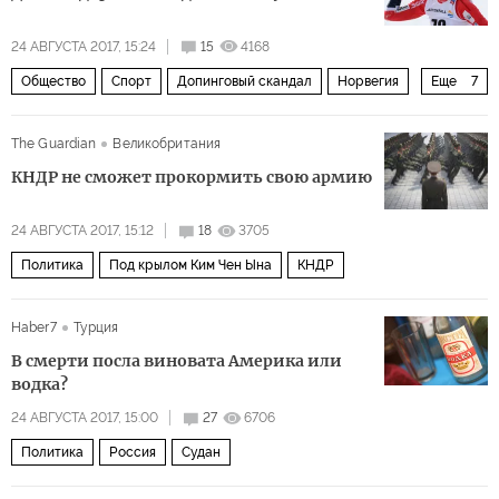
арест
24 АВГУСТА 2017, 15:24
15
4168
Общество
Спорт
Допинговый скандал
Норвегия
Еще
7
Терезе Йохауг
допинг
скандал
приговор
The Guardian
Великобритания
дисквалификация
призовые
спонсоры
КНДР не сможет прокормить свою армию
24 АВГУСТА 2017, 15:12
18
3705
Политика
Под крылом Ким Чен Ына
КНДР
Haber7
Турция
В смерти посла виновата Америка или
водка?
24 АВГУСТА 2017, 15:00
27
6706
Политика
Россия
Судан