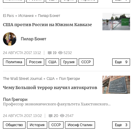
Иран
Владимир Путин
Башар Асад
El Pais
Испания
Пилар Бонет
Биньямин Нетаньяху
Моссад
США против России на Южном Кавказе
Пилар Бонет
24 АВГУСТА 2017, 13:12
19
5232
Политика
Россия
США
Грузия
СССР
Еще
9
Абхазия
Южный Кавказ
ООН
НАТО
туризм
The Wall Street Journal
США
Пол Грегори
независимость
противостояние
конфликт
Чему Большой террор научил автократов
США присматриваются к Грузии
Пол Грегори
Профессор экономического факультета Хьюстонского
университета
24 АВГУСТА 2017, 13:02
20
2547
Общество
История
СССР
Иосиф Сталин
Еще
3