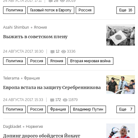
24 АВГУСТА 2017, 17:11
28
16019
Политика
Газовый поток в Европу
Россия
Еще
16
Франция
Польша
Германия
Украина
Asahi Shimbun
Япония
Прибалтика
Италия
Центральная Европа
Выжить в советском плену
Ангела Меркель
Эммануэль Макрон
Газпром
24 АВГУСТА 2017, 16:30
12
3336
Северный поток — 2
разногласия
интересы
Политика
Россия
Япония
Вторая мировая война
альянс
мигранты
квоты
Telerama
Франция
Европа встала на защиту Серебренникова
24 АВГУСТА 2017, 15:33
172
11879
Политика
Россия
Франция
Владимир Путин
Еще
7
Федор Бондарчук
Кирилл Серебренников
Dagbladet
Норвегия
Людмила Улицкая
коррупция
политика
театр
Допинг дорого обойдется Йохауг