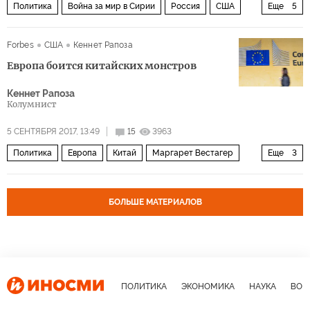
Политика
Война за мир в Сирии
Россия
США
Еще
5
Турция
Сирия
Отряды народной самообороны (YPG)
Forbes
США
Кеннет Рапоза
Рабочая партия Курдистана (РПК)
БПЛА
Европа боится китайских монстров
Кеннет Рапоза
Колумнист
5 СЕНТЯБРЯ 2017, 13:49
15
3963
Политика
Европа
Китай
Маргарет Вестагер
Еще
3
Жан-Клод Юнкер
Еврокомиссия
инвестиции
БОЛЬШЕ МАТЕРИАЛОВ
ПОЛИТИКА
ЭКОНОМИКА
НАУКА
ВОЕ