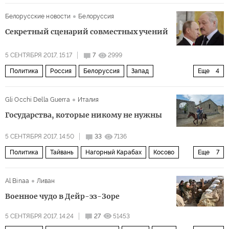
Ближний Восток
Израиль
Иран
Владимир Путин
Белорусские новости
Белоруссия
Дональд Трамп
Биньямин Нетаньяху
Сергей Лавров
Секретный сценарий совместных учений
ХАМАС
МАГАТЭ
ядерная программа
5 СЕНТЯБРЯ 2017, 15:17
7
2999
Политика
Россия
Белоруссия
Запад
Еще
4
Владимир Путин
Александр Лукашенко
Gli Occhi Della Guerra
Италия
Министерство обороны РФ (Минобороны, МО РФ)
Государства, которые никому не нужны
военные учения «Запад-2017
5 СЕНТЯБРЯ 2017, 14:50
33
7136
Политика
Тайвань
Нагорный Карабах
Косово
Еще
7
Южная Осетия
Абхазия
Приднестровье
Al Binaa
Ливан
Северный Кипр
Сомалиленд
Сахрави
ООН
Военное чудо в Дейр-эз-Зоре
5 СЕНТЯБРЯ 2017, 14:24
27
51453