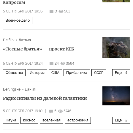
вопросом
5 СЕНТЯБРЯ 2017, 19:35
0
561
Военное дело
Delfi.lv
Латвия
«Лесные братья» — проект КГБ
5 СЕНТЯБРЯ 2017, 19:24
24
3584
Общество
История
США
Прибалтика
СССР
Еще
4
ЦРУ
КГБ
Лесные братья
Острые углы истории
Berlingske
Дания
Радиосигналы из далекой галактики
5 СЕНТЯБРЯ 2017, 19:10
5
5746
Наука
космос
вселенная
астрономия
Еще
2
инопланетяне
Такой близкий космос