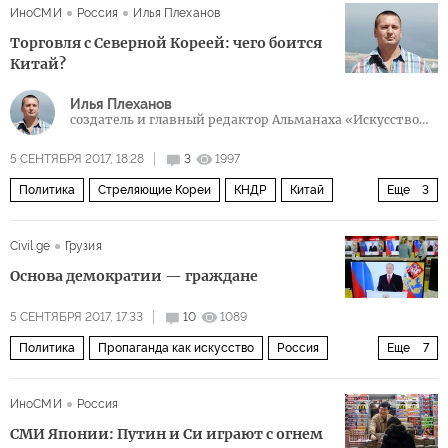
ИноСМИ
Россия
Илья Плеханов
Торговля с Северной Кореей: чего боится
Китай?
Илья Плеханов
создатель и глав­ный ре­дак­тор Аль­ма­наха «Ис­кусс­тво
Вой­ны»
5 СЕНТЯБРЯ 2017, 18:28
3
1997
Политика
Стреляющие Кореи
КНДР
Китай
Еще
3
США
ядерная программа
санкции
Civil.ge
Грузия
Основа демократии — граждане
5 СЕНТЯБРЯ 2017, 17:33
10
1089
Политика
Пропаганда как искусство
Россия
Еще
7
Грузия
Чехия
Венгрия
Китай
ИноСМИ
Россия
Восточная Европа
пропаганда
СМИ
СМИ Японии: Путин и Си играют с огнем