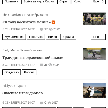
Политика
Война за мир в Сирии
Сирия
Хомс
Еще
6
Алеппо
Ракка
Хама
Дейр-эз-Зор
ИГИЛ
The Guardian
Великобритания
Сирийская арабская армия
«Я хочу воспитать воина»
5 СЕНТЯБРЯ 2017, 14:22
37
7692
Мультимедиа
Политика
Видео
Украина
Еще
2
батальон "Азов"
видео
Daily Mail
Великобритания
Трагедия в подмосковной школе
5 СЕНТЯБРЯ 2017, 14:10
31
6934
Общество
Россия
Milliyet
Турция
Опасные игры дронов
5 СЕНТЯБРЯ 2017, 14:07
0
1917