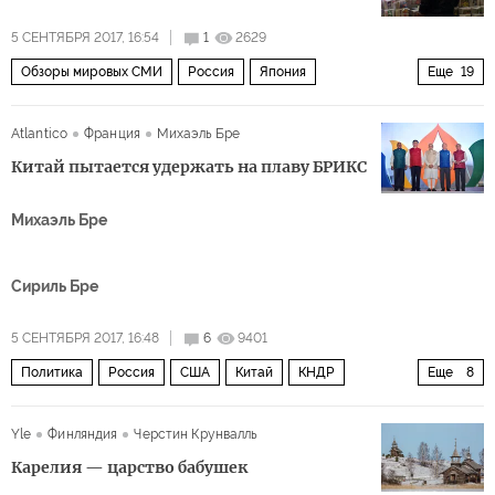
5 СЕНТЯБРЯ 2017, 16:54
1
2629
Обзоры мировых СМИ
Россия
Япония
Еще
19
Курильские острова
СССР
Сахалин
КНДР
Atlantico
Франция
Михаэль Бре
Украина
Корейский полуостров
Китай
Китай пытается удержать на плаву БРИКС
Ближний Восток
Европа
США
Игорь Моргулов
Михаэль Бре
Дональд Трамп
Сергей Рябков
Совет Безопасности ООН
День Победы над Японией
Сириль Бре
СМИ Японии
северные территории
ядерная программа
ракетная программа КНДР
5 СЕНТЯБРЯ 2017, 16:48
6
9401
Политика
Россия
США
Китай
КНДР
Еще
8
Бразилия
Си Цзиньпин
Ким Чен Ын
Yle
Финляндия
Черстин Крунвалль
Луис Инасиу Лула да Силва
БРИКС
экономика
Карелия — царство бабушек
диалог
саммит