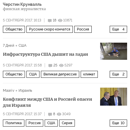
Черстин Крунвалль
финская журналистка
5 СЕНТЯБРЯ 2017, 16:13
18
10871
Общество
Русские скоро кончатся
Россия
Еще
4
Санкт-Петербург
Карелия
Петрозаводск
7 Дней
США
демография
Инфраструктура США дышит на ладан
5 СЕНТЯБРЯ 2017, 15:58
25
5297
Общество
США
Великая депрессия
климат
Еще
2
ураган
погода
Maariv
Израиль
Конфликт между США и Россией опасен
для Израиля
5 СЕНТЯБРЯ 2017, 15:37
8
3049
Политика
Россия
США
Сирия
Еще
10