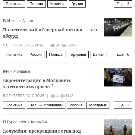
Политика
Польша
Украина
Грузия
Еще
3
Михаил Саакашвили
ПАСЕ
Пять лет после Майдана
Politiken
Дания
Политический «Северный поток» — это
абсурд
5 СЕНТЯБРЯ 2017, 20:41
56
12918
Политика
Россия
Польша
Германия
Дания
Еще
6
Борнхольм
Себастьян Засс
Северный поток — 2
IPN
Молдавия
газ
газопровод
Северный поток — 2
Евроинтеграция в Молдавии:
элитистским проект?
5 СЕНТЯБРЯ 2017, 20:26
4
1443
Политика
Цель — Молдавия?
Россия
Молдавия
Еще
3
Евросоюз
ЕАЭС
евроинтеграция
El Espectador
Колумбия
Колумбия: прекращение огня под