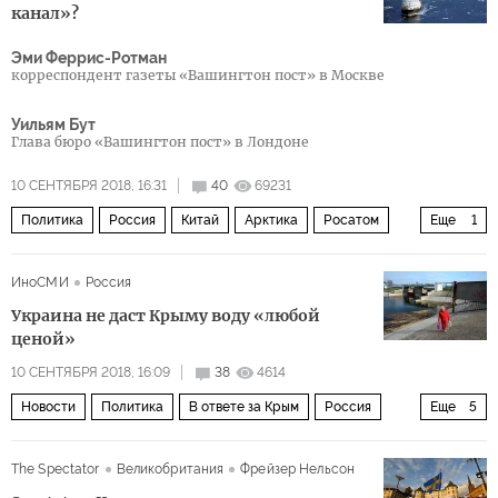
канал»?
Эми Феррис-Ротман
корреспондент газеты «Вашингтон пост» в Москве
Уильям Бут
Глава бюро «Вашингтон пост» в Лондоне
10 СЕНТЯБРЯ 2018, 16:31
40
69231
Политика
Россия
Китай
Арктика
Росатом
Еще
1
Полюс притяжения
ИноСМИ
Россия
Украина не даст Крыму воду «любой
ценой»
10 СЕНТЯБРЯ 2018, 16:09
38
4614
Новости
Политика
В ответе за Крым
Россия
Еще
5
Крым
Украина
Петр Порошенко
Борис Бабин
The Spectator
Великобритания
Фрейзер Нельсон
вода