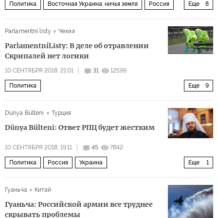
Политика
Восточная Украина: ничья земля
Россия
Еще
8
Украина
Донецк
Александр Захарченко
Parlamentní listy
Чехия
Денис Пушилин
Сергей Лавров
ДНР
ООН
ParlamentníListy: В деле об отравлении
Минские соглашения
Скрипалей нет логики
10 СЕНТЯБРЯ 2018, 21:01
31
12599
Политика
Еще
9
Скандал вокруг покушения на Скрипаля и его последствия
Dünya Bülteni
Турция
Россия
Чехия
Германия
Великобритания
Dünya Bülteni: Ответ РПЦ будет жестким
Владимир Путин
ГРУ
10 СЕНТЯБРЯ 2018, 19:11
45
7842
покушение на Сергея Скрипаля в Солсбери
Политика
Россия
Украина
Еще
1
отравляющий газ Новичок
Русская православная церковь (РПЦ)
Гуаньча
Китай
Гуаньча: Российской армии все труднее
скрывать проблемы