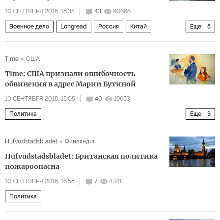
10 СЕНТЯБРЯ 2018, 18:35
43
90686
Военное дело
Longread
Россия
Китай
Еще
8
Армия-2018
С-400
С-300
С-500
С-200
Time
США
вооруженные силы
армия
Time: США признали ошибочность
производство вооружений
обвинения в адрес Марии Бутиной
10 СЕНТЯБРЯ 2018, 18:05
40
19683
Политика
Еще
3
Рашагейт: расследование связей администрации Трампа и России
Hufvudstadsbladet
Финляндия
Мария Бутина
Министерство юстиции США
Hufvudstadsbladet: Британская политика
пожароопасна
10 СЕНТЯБРЯ 2018, 16:58
7
4341
Политика