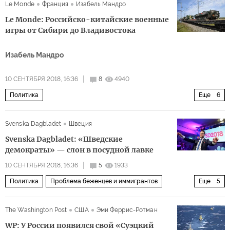
Le Monde
Франция
Изабель Мандро
Le Monde: Российско-китайские военные
игры от Сибири до Владивостока
Изабель Мандро
10 СЕНТЯБРЯ 2018, 16:36
8
4940
Политика
Еще
6
Международные стратегические учения «Восток-2018»
Svenska Dagbladet
Швеция
Россия
Китай
Владимир Путин
НАТО
Svenska Dagbladet: «Шведские
военные учения "Восток-2018"
демократы» — слон в посудной лавке
10 СЕНТЯБРЯ 2018, 16:36
5
1933
Политика
Проблема беженцев и иммигрантов
Еще
5
Швеция
Йимми Окессон
Шведские демократы
The Washington Post
США
Эми Феррис-Ротман
выборы
успех
WP: У России появился свой «Суэцкий