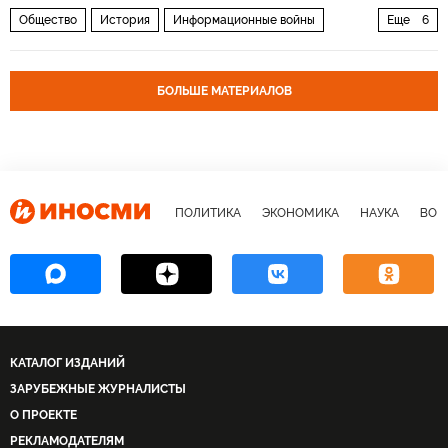
Общество
История
Информационные войны
Еще
6
Финляндия: 100 лет в разводе с Россией
Финляндия
СССР
Зимняя война 1939-1940 гг
пропаганда
БОЛЬШЕ МАТЕРИАЛОВ
фильм
ПОЛИТИКА
ЭКОНОМИКА
НАУКА
ВОЕ
КАТАЛОГ ИЗДАНИЙ
ЗАРУБЕЖНЫЕ ЖУРНАЛИСТЫ
О ПРОЕКТЕ
РЕКЛАМОДАТЕЛЯМ