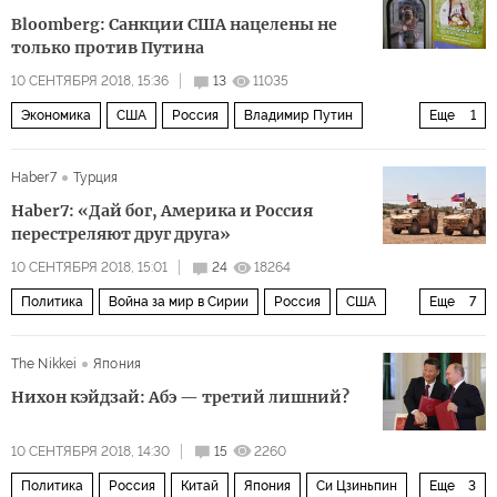
Владимир Путин
Тереза Мэй
Bloomberg: Санкции США нацелены не
Александр Литвиненко
ГРУ
только против Путина
покушение на Сергея Скрипаля в Солсбери
10 СЕНТЯБРЯ 2018, 15:36
13
11035
Экономика
США
Россия
Владимир Путин
Еще
1
дезинформация
санкции
Haber7
Турция
Haber7: «Дай бог, Америка и Россия
перестреляют друг друга»
10 СЕНТЯБРЯ 2018, 15:01
24
18264
Политика
Война за мир в Сирии
Россия
США
Еще
7
Турция
Сирия
Идлиб
Дейр-эз-Зор
The Nikkei
Япония
Партия «Демократический союз» (PYD)
Нихон кэйдзай: Абэ — третий лишний?
Рабочая партия Курдистана (РПК)
курды
10 СЕНТЯБРЯ 2018, 14:30
15
2260
Политика
Россия
Китай
Япония
Си Цзиньпин
Еще
3