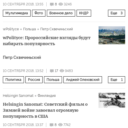
10 СЕНТЯБРЯ 2018, 13:55
8
3246
Мультимедиа
Фото
Военное дело
КНДР
Еще
3
Ким Чен Ын
Жерар Депардье
фотолента
wPolityce
Польша
Петр Сквечиньский
wPolityce: Пророссийские взгляды будут
набирать популярность
Петр Сквечиньский
10 СЕНТЯБРЯ 2018, 13:52
17
9483
Политика
Россия
Польша
Анджей Олеховский
Еще
1
Мачей Грубски
Helsingin Sanomat
Финляндия
Helsingin Sanomat: Советский фильм о
Зимней войне завоевал огромную
популярность в США
10 СЕНТЯБРЯ 2018, 13:37
8
7742