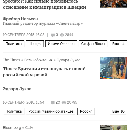
Spectator: Как сильно изменилось
отношение к иммиграции в Швеции
Фрейзер Нельсон
Главный редактор журнала «Спектэйтэр»
10 СЕНТЯБРЯ 2018, 16:03
3
2844
Политика
Швеция
Йимми Окессон
Стефан Лёвен
Еще
4
Ульф Кристерссон
Ян Бьёрклунд
Эбба Буш Тур
The Times
Великобритания
Эдвард Лукас
выборы
Times: Британия столкнулась с новой
российской угрозой
Эдвард Лукас
10 СЕНТЯБРЯ 2018, 15:54
20
20795
Политика
Россия глазами британцев
Россия
Еще
10
Украина
Великобритания
Испания
Солсбери
Bloomberg
США