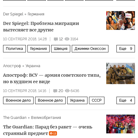
Синдзо Абэ
Владимир Путин
Der Spiegel
Германия
Восточный экономический форум
Der Spiegel: Проблема миграции
вытесняет все другие
10 СЕНТЯБРЯ 2018, 14:28
12
3164
Политика
Германия
Швеция
Джимми Окессон
Еще
9
Шведские демократы
Апостроф
Украина
Альтернатива для Германии» (АДГ)
демократия
Апостроф: ВСУ — армия советского типа,
выборы
популизм
миграция
дискриминация
но в худшем ее виде
равноправие
правые
10 СЕНТЯБРЯ 2018, 14:16
20
6436
Военное дело
Военное дело
Украина
СССР
Еще
4
Укроборонпром
Антонов
ВСУ
ВПК
The Guardian
Великобритания
The Guardian: Парад без ракет — очень
странный предмет
13