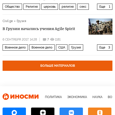
Общество
Религия
церковь
религия
секс
Еще
1
церковь
Civil.ge
Грузия
В Грузии начались учения Agile Spirit
6 СЕНТЯБРЯ 2017, 14:28
7
1181
Военное дело
Военное дело
США
Грузия
Еще
3
Вооруженные силы США
Agile Spirit
военные учения
БОЛЬШЕ МАТЕРИАЛОВ
ПОЛИТИКА
ЭКОНОМИКА
НАУКА
ВОЕ