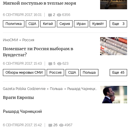
Мягкой поступью в теплые моря
6 СЕНТЯБРЯ 2017, 16:01
2
6356
Политика
США
Китай
Сирия
Иран
Кувейт
Еще
3
Персидский Залив
Сергей Лавров
ИноСМИ
Россия
Ближний Восток и новая игра России
Помешает ли Россия выборам в
Бундестаг?
6 СЕНТЯБРЯ 2017, 15:43
5
623
Обзоры мировых СМИ
Россия
США
Польша
Еще
45
Германия
Донбасс
Крым
Украина
Gazeta Polska Codziennie
Польша
Рышард Чарнецкий
Прибалтика
Чечня
Европа
Австрия
Запад
Враги Европы
Восточная Украина
ЛНР
ДНР
Сан-Франциско
Рышард Чарнецкий
Владимир Путин
Дональд Трамп
Ангела Меркель
Петр Порошенко
Мартин Шульц
Мария Захарова
6 СЕНТЯБРЯ 2017, 15:42
26
4967