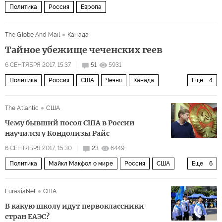
Зигмар Габриэль
Герхард Шредер
Политика
Россия
Европа
Константин Косачев
Вилли Брандт
Газпром
ЕС
The Globe And Mail
Канада
ООН
Sputnik
Роснефть
ОБСЕ
МИД РФ
Тайное убежище чеченских геев
СДПГ
Совет Безопасности ООН
ExxonMobil
6 СЕНТЯБРЯ 2017, 15:37
51
5931
Бундестаг
Европейская комиссия
Политика
Россия
США
Чечня
Канада
Еще
4
Альтернатива для Германии (AfD)
Совет Федерации
Рамзан Кадыров
Татьяна Локшина
Интерфакс
RT Deutsch
хакерские атаки
The Atlantic
США
Human Rights Watch
гомосексуалисты
парламентские выборы в Германии
Чему бывший посол США в России
научился у Кондолизы Райс
закрытие консульства в Сан-Франциско
6 СЕНТЯБРЯ 2017, 15:30
23
6449
Северный поток — 2
минское соглашение
Политика
Майкл Макфол о мире
Россия
США
Еще
6
СМИ Германии
СССР
Майкл Макфол
Кондолиза Райс
EurasiaNet
США
Стив Сестанович
Стэнфорд
Барак Обама
В какую школу идут первоклассники
стран ЕАЭС?