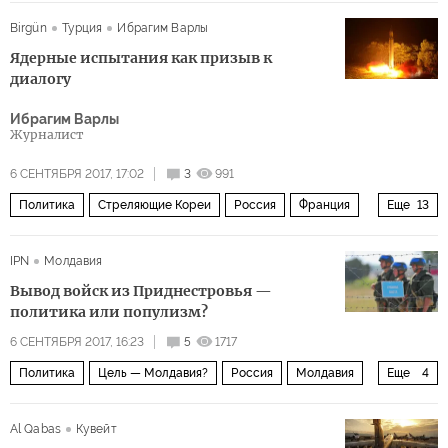
Болгария
Румыния
Agritel
зерно
рекорд
Birgün
Турция
Ибрагим Варлы
потери
фермеры
Вопросы экономики
Ядерные испытания как призыв к
диалогу
Ибрагим Варлы
Журналист
6 СЕНТЯБРЯ 2017, 17:02
3
991
Политика
Стреляющие Кореи
Россия
Франция
Еще
13
США
Китай
Япония
КНДР
Великобритания
IPN
Молдавия
Израиль
Южная Корея
АТР
Индия
Пакистан
Вывод войск из Приднестровья —
Дональд Трамп
Ким Чен Ын
THAAD
политика или популизм?
6 СЕНТЯБРЯ 2017, 16:23
5
1717
Политика
Цель — Молдавия?
Россия
Молдавия
Еще
4
Евросоюз
Приднестровье
ООН
Al Qabas
Кувейт
Вооруженные силы России