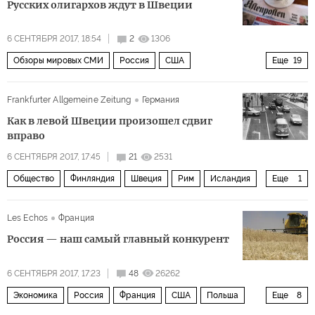
Русских олигархов ждут в Швеции
выборы
президент
6 СЕНТЯБРЯ 2017, 18:54
2
1306
Выборы президента России 2018 года
Обзоры мировых СМИ
Россия
США
Еще
19
Балтийское море
Украина
Прибалтика
Норвегия
Frankfurter Allgemeine Zeitung
Германия
Чечня
Швеция
СССР
Европа
Владимир Путин
Как в левой Швеции произошел сдвиг
Оливер Стоун
Юлия Липницкая
Аделина Сотникова
вправо
НАТО
RT
Октябрьская революция
6 СЕНТЯБРЯ 2017, 17:45
21
2531
Общество
Финляндия
Швеция
Рим
Исландия
Еще
1
военные учения «Запад-2017
пропаганда
Карл XII
СМИ Скандинавии
сексменьшинства
Les Echos
Франция
Россия — наш самый главный конкурент
6 СЕНТЯБРЯ 2017, 17:23
48
26262
Экономика
Россия
Франция
США
Польша
Еще
8