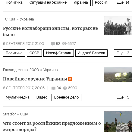
Политика
Ситуация на Украине
Украина
Россия
Еще
14
США
Евросоюз
Израиль
Петр Порошенко
ТСН.ua
Украина
Александр Турчинов
Мария Максакова
Русские коллаборационисты, которых не
Дональд Трамп
СНБО Украины
ЕС
НАТО
СБУ
было
власть
коррупция
права человека
6 СЕНТЯБРЯ 2017, 21:00
52
6627
Политика
СССР
Иосиф Сталин
Андрей Власов
Еще
3
Степан Бандера
МВД
коллаборационист
Еженедельник 2000
Украина
Новейшее оружие Украины
6 СЕНТЯБРЯ 2017, 20:08
34
8900
Мультимедиа
Видео
Военное дело
Еще
5
Военное дело
Украина
Укроборонпром
оружие
Stratfor
США
гибридные войны
Что стоит за российским предложением о
миротворцах?