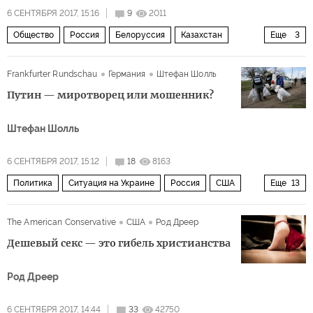
6 СЕНТЯБРЯ 2017, 15:16
9
2011
Общество
Россия
Белоруссия
Казахстан
Еще
3
ЕАЭС
школа
образование
Frankfurter Rundschau
Германия
Штефан Шолль
Путин — миротворец или мошенник?
Штефан Шолль
6 СЕНТЯБРЯ 2017, 15:12
18
8163
Политика
Ситуация на Украине
Россия
США
Еще
13
Донбасс
Украина
Восточная Украина
The American Conservative
США
Род Дреер
Владимир Путин
Александр Захарченко
ООН
Дешевый секс — это гибель христианства
ОБСЕ
Совет Безопасности ООН
Род Дреер
Минские соглашения
сепаратисты
наблюдатель
ограничения
миротворческий контингент
6 СЕНТЯБРЯ 2017, 14:44
33
42750