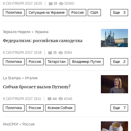
6 СЕНТЯБРЯ 2017, 19:25
15
15560
Политика
Ситуация на Украине
Россия
США
Еще
3
Германия
Украина
Европа
Зеркало Недели
Украина
Федерализм: российская самоделка
6 СЕНТЯБРЯ 2017, 19:18
15
3584
Политика
Россия
Татарстан
Владимир Путин
Еще
2
Борис Ельцин
федерализм
La Stampa
Италия
Собчак бросает вызов Путину?
6 СЕНТЯБРЯ 2017, 19:11
44
4046
Политика
Россия
Ксения Собчак
Еще
7
Владимир Путин
Алексей Навальный
ИноСМИ
Россия
Наталья Поклонская
президентские выборы 2018