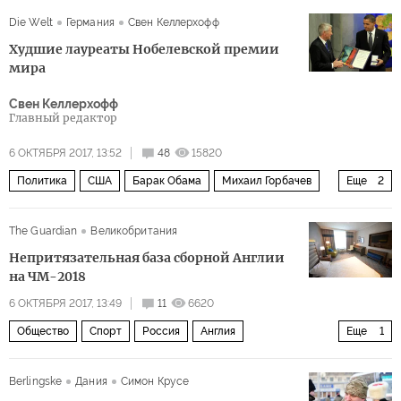
совместная хоздеятельность
Die Welt
Германия
Свен Келлерхофф
Худшие лауреаты Нобелевской премии
мира
Свен Келлерхофф
Главный редактор
6 ОКТЯБРЯ 2017, 13:52
48
15820
Политика
США
Барак Обама
Михаил Горбачев
Еще
2
Теодор Рузвельт
Нобелевская премия мира
The Guardian
Великобритания
Непритязательная база сборной Англии
на ЧМ-2018
6 ОКТЯБРЯ 2017, 13:49
11
6620
Общество
Спорт
Россия
Англия
Еще
1
ЧМ 2018: нужен гол!
Berlingske
Дания
Симон Крусе