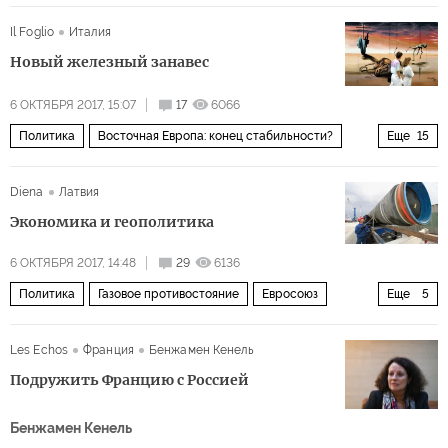
Сирия
Валерий Асапов
сирийский кризис
Il Foglio
Италия
Новый железный занавес
6 ОКТЯБРЯ 2017, 15:07
17
6066
Политика
Восточная Европа: конец стабильности?
Еще
15
Польша
Чехия
Венгрия
Германия
Белоруссия
Diena
Латвия
Украина
Европа
Словакия
Ирландия
Экономика и геополитика
миграция
религия
коммунизм
6 ОКТЯБРЯ 2017, 14:48
29
6136
либеральная демократия
мультикультурализм
Политика
Газовое противостояние
Евросоюз
Еще
5
аборт
Запад
США
Совет Европы
Европейская комиссия
Les Echos
Франция
Бенжамен Кенель
Северный поток — 2
Подружить Францию с Россией
Бенжамен Кенель