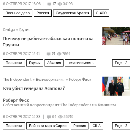
6 ОКТЯБРЯ 2017, 16:06
17
34193
Военное дело
Россия
Саудовская Аравия
С-400
Civil.ge
Грузия
Почему не работает абхазская политика
Грузии
6 ОКТЯБРЯ 2017, 15:41
74
7864
Политика
Грузия
Абхазия
независимость
Еще
2
реинтеграция
Выбор Грузии
The Independent
Великобритания
Роберт Фиск
Кто убил генерала Асапова?
Роберт Фиск
Cобственный корреспондент The Independent на Ближнем
Востоке
6 ОКТЯБРЯ 2017, 15:33
54
26749
Политика
Война за мир в Сирии
Россия
США
Еще
3