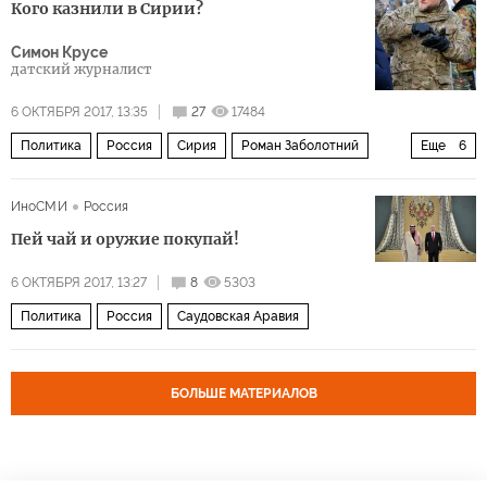
Кого казнили в Сирии?
Симон Крусе
датский журналист
6 ОКТЯБРЯ 2017, 13:35
27
17484
Политика
Россия
Сирия
Роман Заболотний
Еще
6
Григорий Цуркану
ИГИЛ
ИноСМИ
Россия
Министерство обороны РФ (Минобороны, МО РФ)
Пей чай и оружие покупай!
смертная казнь
пленные
Операция России в Сирии
6 ОКТЯБРЯ 2017, 13:27
8
5303
Политика
Россия
Саудовская Аравия
БОЛЬШЕ МАТЕРИАЛОВ