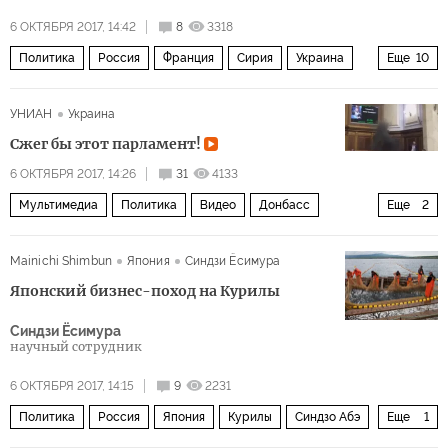
6 ОКТЯБРЯ 2017, 14:42
8
3318
Политика
Россия
Франция
Сирия
Украина
Еще
10
Владимир Путин
Эммануэль Макрон
УНИАН
Украина
Сильви Берманн
Новатэк
Total
санкции
Cжег бы этот парламент!
бизнес
сотрудничество
посол
Санкции: кто кого
6 ОКТЯБРЯ 2017, 14:26
31
4133
Мультимедиа
Политика
Видео
Донбасс
Еще
2
Украина
Верховная рада
Mainichi Shimbun
Япония
Синдзи Ёсимура
Японский бизнес-поход на Курилы
Синдзи Ёсимура
научный сотрудник
6 ОКТЯБРЯ 2017, 14:15
9
2231
Политика
Россия
Япония
Курилы
Синдзо Абэ
Еще
1