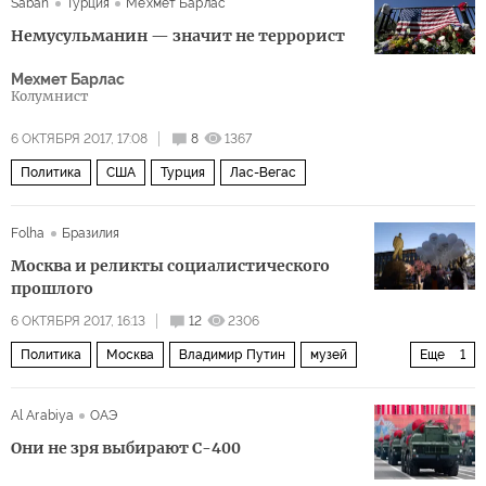
Sabah
Турция
Мехмет Барлас
Украина
Финляндия
Варвара Фаэр
Театр.doc
Немусульманин — значит не террорист
финский театр Telakka
Зимняя война 1939-1940 гг
Мехмет Барлас
критика
В мире науки и культуры
Колумнист
6 ОКТЯБРЯ 2017, 17:08
8
1367
Политика
США
Турция
Лас-Вегас
Folha
Бразилия
Москва и реликты социалистического
прошлого
6 ОКТЯБРЯ 2017, 16:13
12
2306
Политика
Москва
Владимир Путин
музей
Еще
1
памятники
Al Arabiya
ОАЭ
Они не зря выбирают С-400