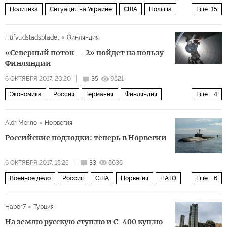
Политика
Ситуация на Украине
США
Польша
Еще
15
Венгрия
Украина
Румыния
Европа
Hufvudstadsbladet
Финляндия
Дональд Трамп
Виктор Орбан
Ярослав Качиньский
«Северный поток — 2» пойдет на пользу
Петр Порошенко
Беата Шидло
Финляндии
Витольд Ващиковский
ЕС
школа
нация
закон
6 ОКТЯБРЯ 2017, 20:20
35
9821
Экономика
Россия
Германия
Финляндия
Еще
4
язык
Северный поток — 2
газ
газопровод
AldriMer.no
Норвегия
Северный поток — 2
Российские подлодки: теперь в Норвегии
6 ОКТЯБРЯ 2017, 18:25
33
8636
Военное дело
Россия
США
Норвегия
НАТО
Еще
6
ВМФ РФ
Калибр
подводная лодка
Haber7
Турция
российская угроза
границы
На землю русскую ступлю и С-400 куплю