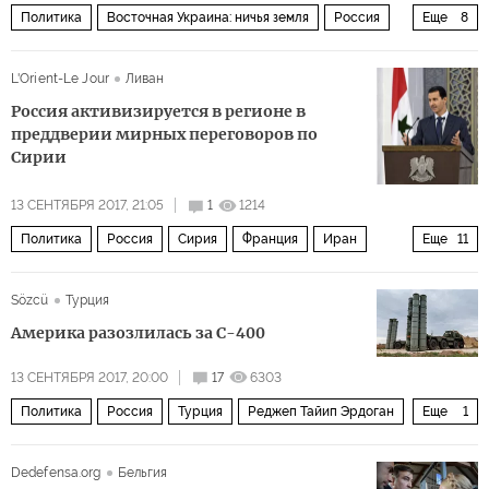
Политика
Восточная Украина: ничья земля
Россия
Еще
8
Украина
Восточная Украина
Донбасс
США
L'Orient-Le Jour
Ливан
Владимир Путин
Курт Волкер
ООН
переговоры
Россия активизируется в регионе в
преддверии мирных переговоров по
Сирии
13 СЕНТЯБРЯ 2017, 21:05
1
1214
Политика
Россия
Сирия
Франция
Иран
Еще
11
Турция
Иордания
Эммануэль Макрон
Sözcü
Турция
Жан-Ив Ле Дриан
Башар Асад
Сергей Лавров
Америка разозлилась за С-400
ИГИЛ
оппозиция
переговоры
мир
президент
13 СЕНТЯБРЯ 2017, 20:00
17
6303
Политика
Россия
Турция
Реджеп Тайип Эрдоган
Еще
1
С-400
Dedefensa.org
Бельгия