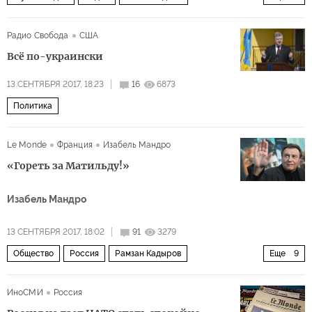
В ответе за Крым
Россия
Крым
Украина
Радио Свобода
США
Вооруженные силы России
ВСУ
Ка-52 (Аллигатор)
Всё по-украински
граница
13 СЕНТЯБРЯ 2017, 18:23
16
6873
Политика
Le Monde
Франция
Изабель Мандро
«Гореть за Матильду!»
Изабель Мандро
13 СЕНТЯБРЯ 2017, 18:02
91
3279
Общество
Россия
Рамзан Кадыров
Еще
9
Наталья Поклонская
Николай II
Алексей Учитель
ИноСМИ
Россия
фильм
угроза
православие
экстремисты