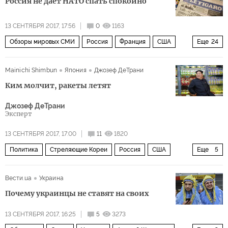
Россия не дает НАТО спать спокойно
адюльтер
Острые углы истории
13 СЕНТЯБРЯ 2017, 17:56
0
1163
Обзоры мировых СМИ
Россия
Франция
США
Еще
24
Германия
Турция
Сирия
Украина
Иордания
Mainichi Shimbun
Япония
Джозеф ДеТрани
Париж
Владимир Путин
Сергей Лавров
Ким молчит, ракеты летят
Йенс Столтенберг
Абдалла II ибн Хусейн
Джозеф ДеТрани
Кирилл Серебренников
Флоранс Парли
Эксперт
Урсула фон дер Ляйен
Владимир Кожин
ЕС
ООН
13 СЕНТЯБРЯ 2017, 17:00
11
1820
НАТО
ОБСЕ
Renault
военные учения «Запад-2017
Политика
Стреляющие Кореи
Россия
США
Еще
5
C-400
СМИ Франции
миротворческие силы ООН
Китай
КНДР
Южная Корея
МБР
Вести.ua
Украина
Lada
ядерное оружие
Почему украинцы не ставят на своих
13 СЕНТЯБРЯ 2017, 16:25
5
3273