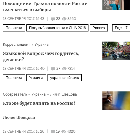
Помощники Трампа помогли России
вмешаться в выборы
13 СЕНТЯБРЯ 2017, 15:43
22
3260
Политика
Предвыборная гонка в США 2016
Россия
Еще
7
США
Владимир Путин
Дональд Трамп
Корреспондент
Украина
Хиллари Клинтон
Джеймс Коми
Берни Сандерс
Языковой вопрос: чем гордитесь,
Хиллари Клинтон о выборах 2016: «Что случилось»
девочки?
13 СЕНТЯБРЯ 2017, 15:40
27
7314
Политика
Украина
украинский язык
Обозреватель
Украина
Лилия Шевцова
Кто же будет влиять на Россию?
Лилия Шевцова
13 СЕНТЯБРЯ 2017, 15:26
19
4320