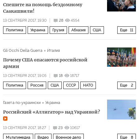
Спешите на помощь бездомному
Саакашвили!
13 СЕНТЯБРЯ 2017, 19:30
28
4554
Политика
Украина
Грузия
Абхазия
США
Еще
11
Евросоюз
Михаил Саакашвили
Петр Порошенко
Gli Occhi Della Guerra
Италия
Владимир Путин
Юлия Тимошенко
Ангела Меркель
Почему США опасаются российской
RT
паспорт
коррупция
оппозиция
армии
Пять лет после Майдана
13 СЕНТЯБРЯ 2017, 19:05
18
18717
Политика
Россия
США
СССР
НАТО
Еще
2
вооруженные силы
безопасность
Газета по-украински
Украина
Российский «Аллигатор» над Украиной?
13 СЕНТЯБРЯ 2017, 18:27
23
10617
Мультимедиа
Видео
Военное дело
Еще
8