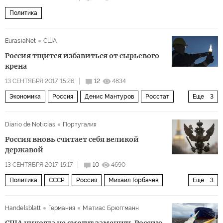
Политика
EurasiaNet
США
Россия тщится избавиться от сырьевого
крена
13 СЕНТЯБРЯ 2017, 15:26
12
4834
Экономика
Россия
Денис Мантуров
Росстат
Еще
3
экономика
ВВП
Diario de Noticias
Португалия
Проблемы растущей экономики России
Россия вновь считает себя великой
державой
13 СЕНТЯБРЯ 2017, 15:17
10
4690
Политика
СССР
Россия
Михаил Горбачев
Еще
3
Иосиф Сталин
Лев Троцкий
Владимир Ленин
Handelsblatt
Германия
Матиас Брюггманн