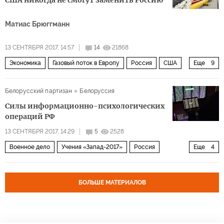
США никогда не смогут заменить Россию
Матиас Брюггманн
13 СЕНТЯБРЯ 2017, 14:57
14
21868
Экономика
Газовый поток в Европу
Россия
США
Еще
9
Иран
Европа
Катар
ЕС
ОПЕК
рынок
Белорусский партизан
Белоруссия
энергетика
Энергетический рынок
экспорт газа
Силы информационно-психологических
операций РФ
13 СЕНТЯБРЯ 2017, 14:29
5
2528
Военное дело
Учения «Запад-2017»
Россия
Еще
4
Белоруссия
Олег Белоконев
Вооруженные силы России
БОЛЬШЕ МАТЕРИАЛОВ
военные учения «Запад-2017