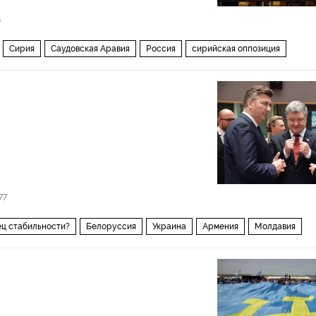
6
Сирия
Саудовская Аравия
Россия
сирийская оппозиция
кие переговоры по Сирии
77
ец стабильности?
Белоруссия
Украина
Армения
Молдавия
вропа
Восточное партнерство