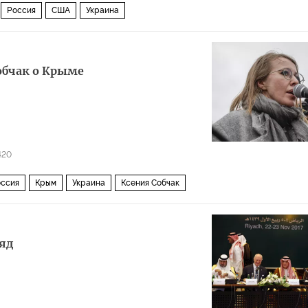
Россия
США
Украина
обчак о Крыме
420
ссия
Крым
Украина
Ксения Собчак
яд