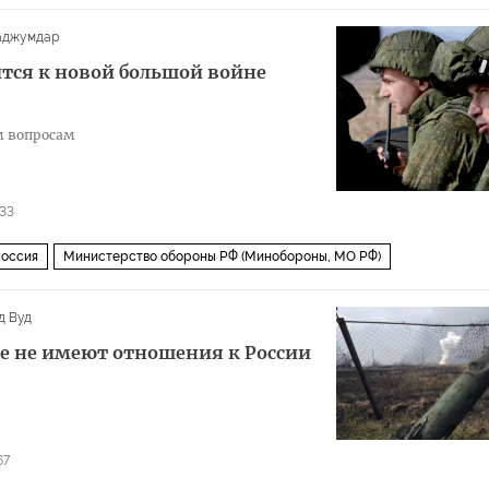
женицын
Захар Прилепин
ОМОН
ГУЛаг
Февральская революция
аджумдар
ые лагеря
ится к новой большой войне
ым вопросам
33
оссия
Министерство обороны РФ (Минобороны, МО РФ)
д Вуд
е не имеют отношения к России
67