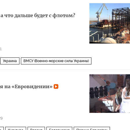
а что дальше будет с флотом?
1
Украина
ВМСУ (Военно-морские силы Украины)
ья на «Евровидении»
29