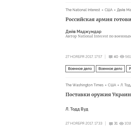
Владимир Ленин
Александр Сол
The National Interest
США
Дейв М
книга
народ
элита
трудов
Российская армия готов
Дейв Маджумдар
Автор National Interest по военн
27 НОЯБРЯ 2017, 17:57
40
561
Военное дело
Военное дело
Р
The Washington Times
США
Л. Тод
Поставки оружия Украин
Л. Тодд Вуд
27 НОЯБРЯ 2017, 17:33
31
101