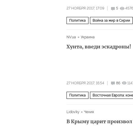
27 НОЯБРЯ 2017, 17:09
5
457
Политика
Война за мир в Сирии
Астанинские переговоры
Женевс
NV.ua
Украина
Хунта, введи эскадроны!
27 НОЯБРЯ 2017, 16:54
86
114
Политика
Восточная Европа: кон
Грузия
Евросоюз
Восточная Е
Lidovky
Чехия
В Крыму царит произвол