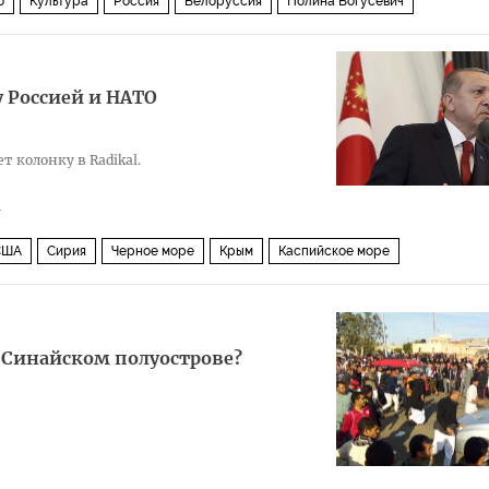
о
Культура
Россия
Белоруссия
Полина Богусевич
 Россией и НАТО
 колонку в Radikal.
1
США
Сирия
Черное море
Крым
Каспийское море
рдоган
НАТО
С-400
а Синайском полуострове?