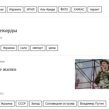
ак
Израиль
ИГИЛ
Аль-Каида
ФАТХ
ХАМАС
теракт
ь в государство
рекорды
94
Украина
сало
импорт
цены
ман
не жалко
811
Украина
СССР
Запад
Соловецкие острова
Владимир Путин