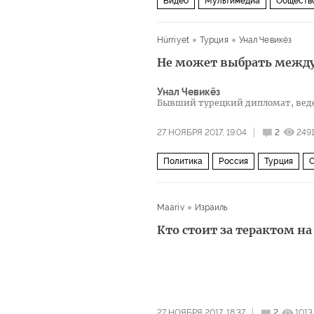
Видео
Мультимедиа
Обществ
Евровидение
Евровидение
Hürriyet
Турция
Унал Чевикёз
Не может выбрать между
Унал Чевикёз
Бывший турецкий дипломат, ведет
27 НОЯБРЯ 2017, 19:04
2
249
Политика
Россия
Турция
Владимир Путин
Реджеп Тайип Э
Maariv
Израиль
Кто стоит за терактом н
27 НОЯБРЯ 2017, 18:37
2
1013