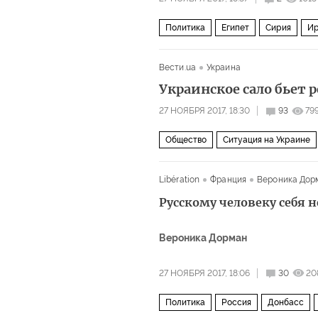
Политика
Египет
Сирия
Ир
ИГИЛ*: как группировка превратилас
Вести.ua
Украина
Украинское сало бьет 
27 НОЯБРЯ 2017, 18:30
93
79
Общество
Ситуация на Украине
Libération
Франция
Вероника Дор
Русскому человеку себя 
Вероника Дорман
27 НОЯБРЯ 2017, 18:06
30
20
Политика
Россия
Донбасс