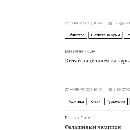
27 НОЯБРЯ 2017, 16:49
32
61
Общество
В ответе за Крым
Р
преследования
сепаратизм
EurasiaNet
США
Китай нацелился на турк
27 НОЯБРЯ 2017, 16:42
1
2790
Политика
Китай
Туркмения
Delfi.lv
Латвия
Фальшивый чемпион