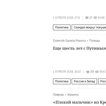
война во Вьетнаме
война
жен
1 АПРЕЛЯ 2018, 17:11
17
5048
Политика
Скандал вокруг покуше
СССР
Запад
холодная война
Dziennik Gazeta Prawna
Польша
Еще шесть лет с Путины
1 АПРЕЛЯ 2018, 16:10
29
5541
Политика
Россия и Запад
Рос
Анатолий Собчак
ЕС
выборы
Главред
Украина
конфронтация
элита
Брексит
«Плохой мальчик» из Кр