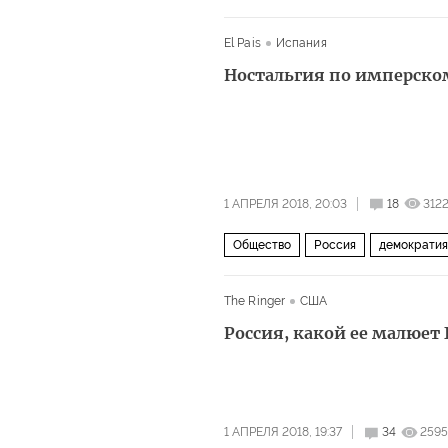
El Pais
Испания
Ностальгия по имперск
1 АПРЕЛЯ 2018, 20:03
18
312
Общество
Россия
демократия
The Ringer
США
Россия, какой ее малюет
1 АПРЕЛЯ 2018, 19:37
34
2595