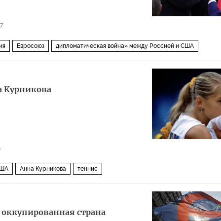
7
ия
Евросоюз
дипломатическая война» между Россией и США
а Курникова
6
ША
Анна Курникова
теннис
а оккупированная страна