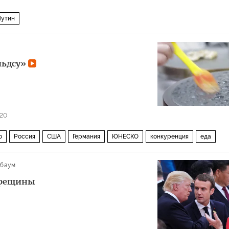
Путин
льдсу»
20
о
Россия
США
Германия
ЮНЕСКО
конкуренция
еда
лбаум
трещины