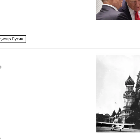
димир Путин
о
6