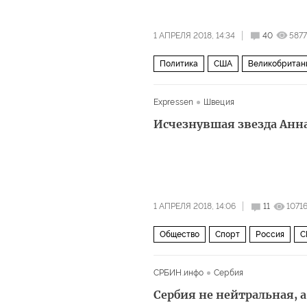
1 АПРЕЛЯ 2018, 14:34
40
5877
Политика
США
Великобритан
высылка дипломатов
Expressen
Швеция
Исчезнувшая звезда Анн
1 АПРЕЛЯ 2018, 14:06
11
1071
Общество
Спорт
Россия
С
СРБИН.инфо
Сербия
Сербия не нейтральная, 