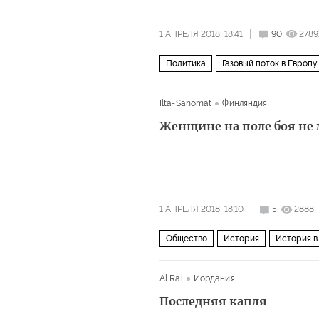
1 АПРЕЛЯ 2018, 18:41
90
2789
Политика
Газовый поток в Европу
Ilta-Sanomat
Финляндия
Женщине на поле боя не 
1 АПРЕЛЯ 2018, 18:10
5
2888
Общество
История
История в
Финляндия
Швеция
Англия
Al Rai
Иордания
Флора Сандс
Теруань де Мерик
Последняя капля
Вторая мировая война
гражданск