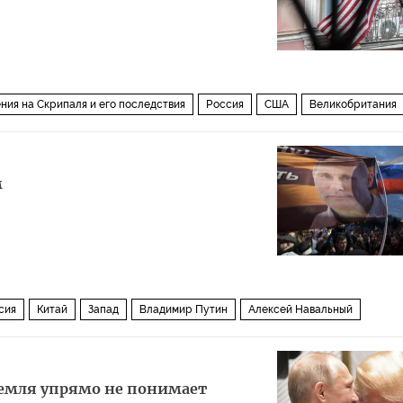
щины
ния на Скрипаля и его последствия
Россия
США
Великобритания
м
сия
Китай
Запад
Владимир Путин
Алексей Навальный
оппозиция
раскол
безопасность
перезагрузка
стабильность
емля упрямо не понимает