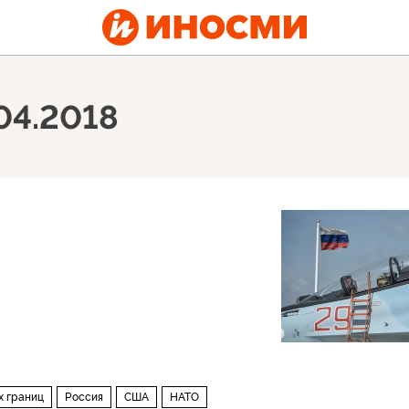
04.2018
х границ
Россия
США
НАТО