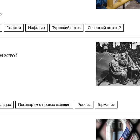
2
Газпром
Нафтагаз
Турецкий поток
Северный поток-2
место?
 лицах
Поговорим о правах женщин
Россия
Германия
Югославия
Людмила Павличенко
Флоренс Найтингейл
ур
Рене Бордеро
Сьюзан Трэверс
Нгуе́н Тхи Динь
ая война в России
Зимняя война 1939-1940 гг
Первая мировая война