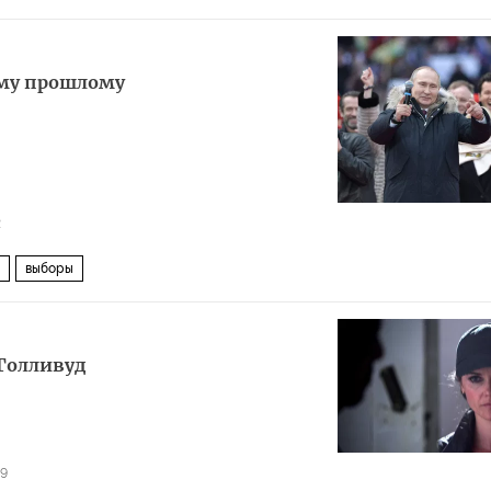
ому прошлому
2
выборы
 Голливуд
9