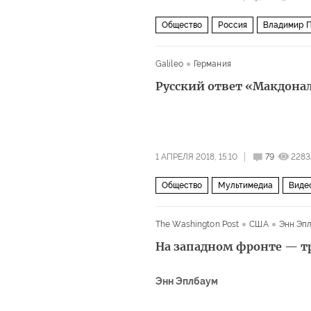
Общество
Россия
Владимир 
Galileo
Германия
Русский ответ «Макдона
1 АПРЕЛЯ 2018, 15:10
79
2283
Общество
Мультимедиа
Виде
русская кухня
Еда, секс и сон
The Washington Post
США
Энн Эп
На западном фронте — 
Энн Эплбаум