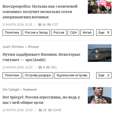
Rzeczpospolita: Польша как «ключевой
союзник» получит несколько сотен
американских военных
11 МАРТА 2019, 15:35
14
5727
Политика
Россия и Запад
Россия
США
Китай
Еще
8
Польша
Дональд Трамп
НАТО
Asahi Shimbun
Япония
Договор о ликвидации ракет средней и меньшей дальности
Путин задабривает Японию. Некоторые
противостояние
угроза
союзники
войска
считают — зря (Asahi)
11 МАРТА 2019, 15:20
9
3811
Политика
Острова раздора
Курильские острова
Еще
2
Шикотан
Владимир Путин
Der Spiegel
Германия
Der Spiegel: Россия агрессивна, но ведь у
нас с ней общие цели
11 МАРТА 2019, 15:00
22
31499