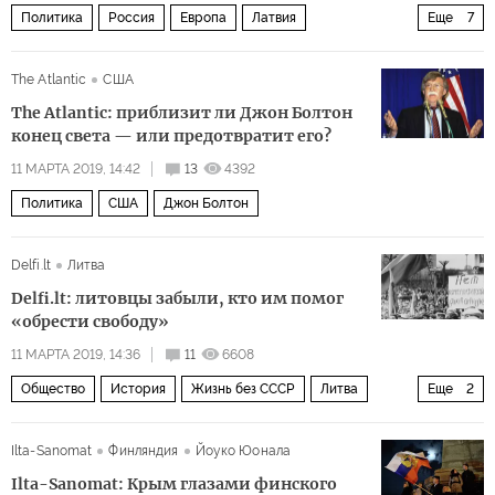
Политика
Россия
Европа
Латвия
Еще
7
Раймондс Вейонис
ЕС
НАТО
Северный поток — 2
The Atlantic
США
экология
раскол
безопасность
The Atlantic: приблизит ли Джон Болтон
конец света — или предотвратит его?
11 МАРТА 2019, 14:42
13
4392
Политика
США
Джон Болтон
Delfi.lt
Литва
Delfi.lt: литовцы забыли, кто им помог
«обрести свободу»
11 МАРТА 2019, 14:36
11
6608
Общество
История
Жизнь без СССР
Литва
Еще
2
СССР
независимость
Ilta-Sanomat
Финляндия
Йоуко Юонала
Ilta-Sanomat: Крым глазами финского