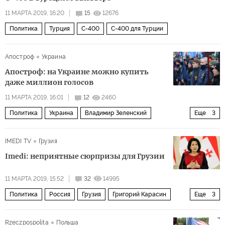
11 МАРТА 2019, 16:20
15
12676
Политика
Турция
С-400
С-400 для Турции
Апостроф
Украина
Апостроф: на Украине можно купить
даже миллион голосов
11 МАРТА 2019, 16:01
12
2460
Политика
Украина
Владимир Зеленский
Еще
3
Президентские выборы
мошенничество
IMEDI TV
Грузия
Выборы на Украине — 2019
Imedi: неприятные сюрпризы для Грузии
11 МАРТА 2019, 15:52
32
14995
Политика
Россия
Грузия
Григорий Карасин
Еще
3
Зураб Абашидзе
торговля
Выбор Грузии
Rzeczpospolita
Польша