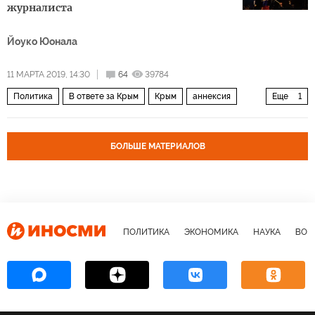
журналиста
Йоуко Юонала
11 МАРТА 2019, 14:30
64
39784
Политика
В ответе за Крым
Крым
аннексия
Еще
1
вежливые люди
БОЛЬШЕ МАТЕРИАЛОВ
ПОЛИТИКА
ЭКОНОМИКА
НАУКА
ВОЕ