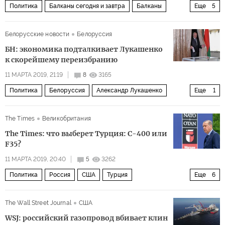
Политика
Балканы сегодня и завтра
Балканы
Еще
5
Черногория
Сербия
Албания
Александр Вучич
Белорусские новости
Белоруссия
протесты
БН: экономика подталкивает Лукашенко
к скорейшему переизбранию
11 МАРТА 2019, 21:19
8
3165
Политика
Белоруссия
Александр Лукашенко
Еще
1
Президентские выборы
The Times
Великобритания
The Times: что выберет Турция: С-400 или
F35?
11 МАРТА 2019, 20:40
5
3262
Политика
Россия
США
Турция
Еще
6
Реджеп Тайип Эрдоган
Владимир Путин
The Wall Street Journal
США
Дональд Трамп
НАТО
С-400
F-35
WSJ: российский газопровод вбивает клин