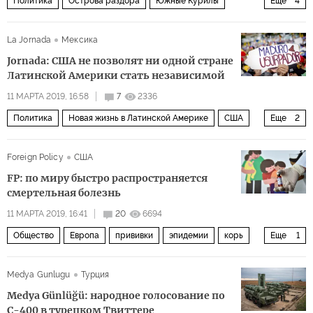
Политика
Острова раздора
Южные Курилы
Еще
4
Синдзо Абэ
Игорь Моргулов
северные территории
La Jornada
Мексика
мирный договор
Jornada: США не позволят ни одной стране
Латинской Америки стать независимой
11 МАРТА 2019, 16:58
7
2336
Политика
Новая жизнь в Латинской Америке
США
Еще
2
Латинская Америка
независимость
Foreign Policy
США
FP: по миру быстро распространяется
смертельная болезнь
11 МАРТА 2019, 16:41
20
6694
Общество
Европа
прививки
эпидемии
корь
Еще
1
вакцинация
Medya Gunlugu
Турция
Medya Günlüğü: народное голосование по
С-400 в турецком Твиттере