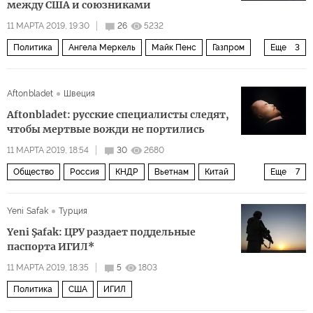
между США и союзниками
11 МАРТА 2019, 19:30
26
5232
Политика
Ангела Меркель
Майк Пенс
Газпром
Еще
3
Северный поток — 2
санкции
Северный поток — 2
Aftonbladet
Швеция
Aftonbladet: русские специалисты следят,
чтобы мертвые вожди не портились
11 МАРТА 2019, 18:54
30
2680
Общество
Россия
КНДР
Вьетнам
Китай
Еще
7
Хо Ши Мин
Ким Ир Сен
Ким Чен Ир
Ким Чен Ын
Yeni Safak
Турция
Мао Цзэдун
Владимир Ленин
СССР
Yeni Şafak: ЦРУ раздает поддельные
паспорта ИГИЛ*
11 МАРТА 2019, 18:35
5
1803
Политика
США
ИГИЛ