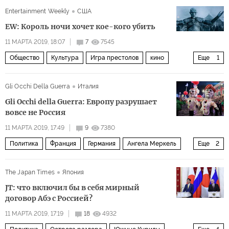
Entertainment Weekly
США
EW: Король ночи хочет кое-кого убить
11 МАРТА 2019, 18:07
7
7545
Общество
Культура
Игра престолов
кино
Еще
1
24 кадра в секунду
Gli Occhi Della Guerra
Италия
Gli Occhi della Guerra: Европу разрушает
вовсе не Россия
11 МАРТА 2019, 17:49
9
7380
Политика
Франция
Германия
Ангела Меркель
Еще
2
Эммануэль Макрон
ЕС
The Japan Times
Япония
JT: что включил бы в себя мирный
договор Абэ с Россией?
11 МАРТА 2019, 17:19
18
4932