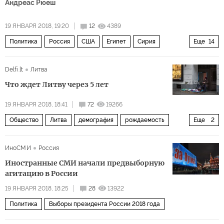
Андреас Рюеш
19 ЯНВАРЯ 2018, 19:20
12
4389
Политика
Россия
США
Египет
Сирия
Еще
14
Донбасс
Судан
Владимир Путин
Сергей Лавров
Delfi.lt
Литва
ИГИЛ
Госдума РФ
СБУ
ГРУ
РБК
Что ждет Литву через 5 лет
безопасность
армия
пресс-конференция
19 ЯНВАРЯ 2018, 18:41
72
19266
законопроект
военная база
Общество
Литва
демография
рождаемость
Еще
2
эмиграция
смертность
ИноСМИ
Россия
Иностранные СМИ начали предвыборную
агитацию в России
19 ЯНВАРЯ 2018, 18:25
28
13922
Политика
Выборы президента России 2018 года