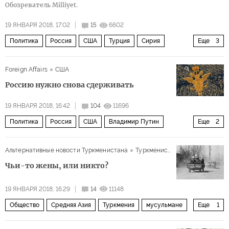
Обозреватель Milliyet.
19 ЯНВАРЯ 2018, 17:02
15
6602
Политика
Россия
США
Турция
Сирия
Еще
3
Африн
Отряды народной самообороны (YPG)
курды
Foreign Affairs
США
Россию нужно снова сдерживать
19 ЯНВАРЯ 2018, 16:42
104
11696
Политика
Россия
США
Владимир Путин
Еще
2
Рашагейт
рашагейт
Альтернативные новости Туркменистана
Туркменистан
Чьи-то жены, или никто?
19 ЯНВАРЯ 2018, 16:29
14
11148
Общество
Средняя Азия
Туркмения
мусульмане
Еще
1
свадьба