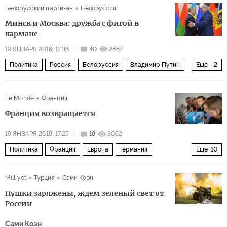
Белорусский партизан
Белоруссия
Минск и Москва: дружба с фигой в
кармане
19 ЯНВАРЯ 2018, 17:36
40
2887
Политика
Россия
Белоруссия
Владимир Путин
Еще
2
Александр Лукашенко
президентские выборы 2018
Le Monde
Франция
Франция возвращается
19 ЯНВАРЯ 2018, 17:25
18
3062
Политика
Франция
Европа
Германия
Еще
10
Великобритания
Марин Ле Пен
Ангела Меркель
Milliyet
Турция
Сами Коэн
Эммануэль Макрон
Тереза Мэй
Себастьян Курц
Пушки заряжены, ждем зеленый свет от
ЕС
реформы
лидерство
Брексит
России
Сами Коэн