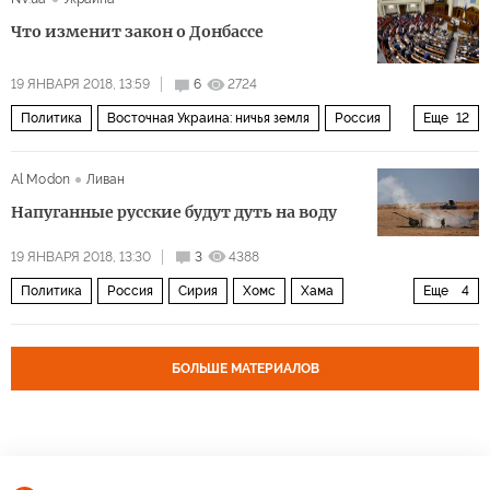
президент
Выборы президента России 2018 года
Что изменит закон о Донбассе
19 ЯНВАРЯ 2018, 13:59
6
2724
Политика
Восточная Украина: ничья земля
Россия
Еще
12
Украина
Донбасс
Крым
Виктор Ющенко
Al Modon
Ливан
Владимир Гройсман
Петр Порошенко
ВСУ
Напуганные русские будут дуть на воду
Верховная рада
АТО
война
оккупация
19 ЯНВАРЯ 2018, 13:30
3
4388
реинтеграция
Политика
Россия
Сирия
Хомс
Хама
Еще
4
Восточная Гута
сирийская оппозиция
Ахрар Аш-Шам
Операция России в Сирии
БОЛЬШЕ МАТЕРИАЛОВ