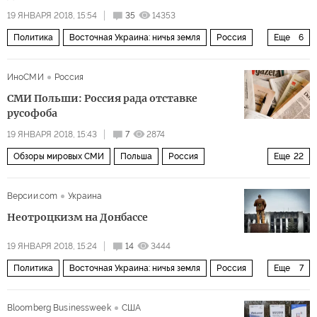
19 ЯНВАРЯ 2018, 15:54
35
14353
Политика
Восточная Украина: ничья земля
Россия
Еще
6
Донбасс
Крым
Украина
Петр Порошенко
ИноСМИ
Россия
Верховная рада
СБУ
СМИ Польши: Россия рада отставке
русофоба
19 ЯНВАРЯ 2018, 15:43
7
2874
Обзоры мировых СМИ
Польша
Россия
Еще
22
Калининградская область
Белоруссия
Версии.com
Украина
Балтийское море
Прибалтика
Крым
Украина
Неотроцкизм на Донбассе
США
Донбасс
Антоний Мачеревич
19 ЯНВАРЯ 2018, 15:24
14
3444
Радослав Сикорский
Павел Климкин
НАТО
ЕС
Политика
Восточная Украина: ничья земля
Россия
Еще
7
ООН
Искандер
Су-27
СУ-35
С-400
Украина
Евросоюз
США
Запад
Донбасс
СМИ Польши
российская экономика
Bloomberg Businessweek
США
Верховная рада
реинтеграция