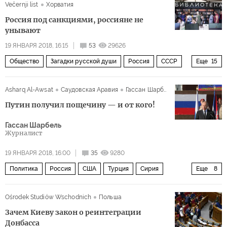
Večernji list
Хорватия
Россия под санкциями, россияне не
унывают
19 ЯНВАРЯ 2018, 16:15
53
29626
Общество
Загадки русской души
Россия
СССР
Еще
15
Москва
Санкт-Петербург
Хорватия
Asharq Al-Awsat
Саудовская Аравия
Гассан Шарбель
Владимир Путин
Иосиф Сталин
Михаил Горбачев
Путин получил пощечину — и от кого!
Чемпионат мира по футболу 2018 года (ЧМ-2018, ЧМ-2018 по футболу)
Гассан Шарбель
санкции
безопасность
экономика
метро
Журналист
ресторан
жизнь
музей
терракт
19 ЯНВАРЯ 2018, 16:00
35
9280
Политика
Россия
США
Турция
Сирия
Еще
8
Африн
Идлиб
Реджеп Тайип Эрдоган
Ośrodek Studiów Wschodnich
Польша
Владимир Путин
ИГИЛ
сирийская оппозиция
Зачем Киеву закон о реинтеграции
курды
Операция России в Сирии
Донбасса