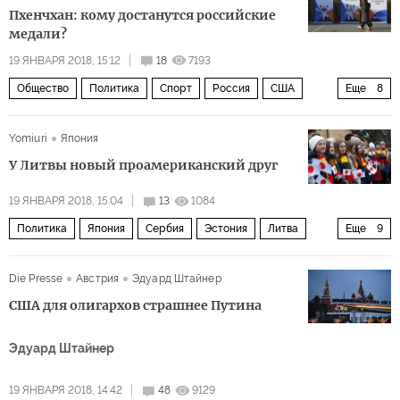
Резервный фонд
Фонд национального благосостояния
Пхенчхан: кому достанутся российские
медали?
19 ЯНВАРЯ 2018, 15:12
18
7193
Общество
Политика
Спорт
Россия
США
Еще
8
Германия
КНДР
Норвегия
Григорий Родченков
Yomiuri
Япония
Международный олимпийский комитет (МОК)
У Литвы новый проамериканский друг
Всемирное антидопинговое агентство (ВАДА)
19 ЯНВАРЯ 2018, 15:04
13
1084
Олимпиада-2018
Политика
Япония
Сербия
Эстония
Литва
Еще
9
Отстранение от Игр 2018 года как объявление войны
Болгария
Румыния
Латвия
Синдзо Абэ
Die Presse
Австрия
Эдуард Штайнер
Бойко Борисов
Ли Кэцян
Саулиус Свернелис
ЕС
США для олигархов страшнее Путина
Проект «Один пояс, один путь
Эдуард Штайнер
19 ЯНВАРЯ 2018, 14:42
48
9129