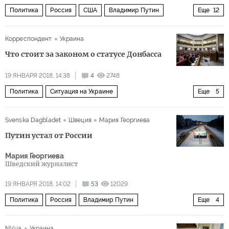
Политика
Россия
США
Владимир Путин
Еще
12
Дмитрий Песков
Дмитрий Рогозин
Корреспондент
Украина
Алексей Мордашов
Герман Греф
Сбербанк
Что стоит за законом о статусе Донбасса
Альфа-Банк
Северсталь
санкции
олигархия
19 ЯНВАРЯ 2018, 14:38
4
2748
капитал
запрет
финансирование
Политика
Ситуация на Украине
Еще
5
Восточная Украина: ничья земля
Украина
Svenska Dagbladet
Швеция
Мария Георгиева
Восточная Украина
Россия
Петр Порошенко
Путин устал от России
Мария Георгиева
Шведский журналист
19 ЯНВАРЯ 2018, 14:02
53
12029
Политика
Россия
Владимир Путин
Еще
4
Ксения Собчак
президентские выборы 2018
NV.ua
Украина